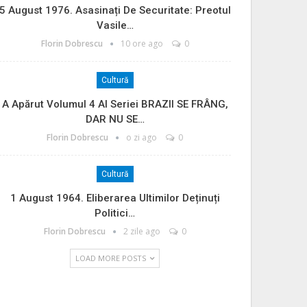
5 August 1976. Asasinați De Securitate: Preotul
Vasile…
Florin Dobrescu
10 ore ago
0
Cultură
A Apărut Volumul 4 Al Seriei BRAZII SE FRÂNG,
DAR NU SE…
Florin Dobrescu
o zi ago
0
Cultură
1 August 1964. Eliberarea Ultimilor Deținuți
Politici…
Florin Dobrescu
2 zile ago
0
LOAD MORE POSTS