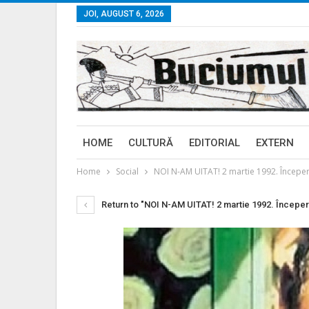
JOI, AUGUST 6, 2026
HOME
CULTURĂ
EDITORIAL
EXTERN
Home
Social
NOI N-AM UITAT! 2 martie 1992. Începe
Return to "NOI N-AM UITAT! 2 martie 1992. Încep