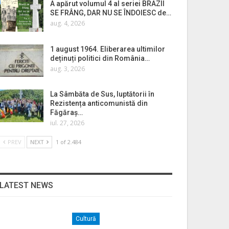
A apărut volumul 4 al seriei BRAZII
SE FRÂNG, DAR NU SE ÎNDOIESC de…
aug. 4, 2026
1 august 1964. Eliberarea ultimilor
deținuți politici din România…
aug. 3, 2026
La Sâmbăta de Sus, luptătorii în
Rezistența anticomunistă din
Făgăraș…
iul. 27, 2026
PREV
NEXT
1 of 2.484
LATEST NEWS
Cultură