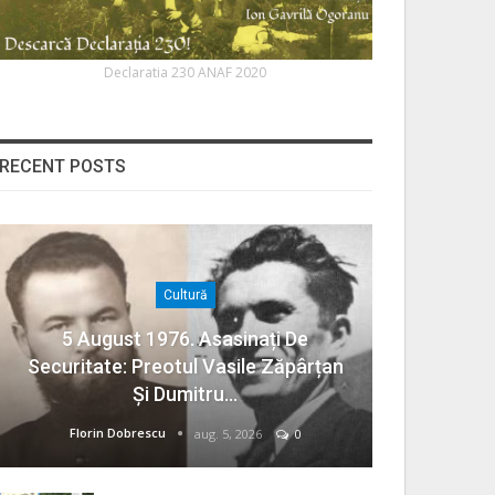
Declaratia 230 ANAF 2020
RECENT POSTS
Cultură
5 August 1976. Asasinați De
Securitate: Preotul Vasile Zăpârțan
Și Dumitru…
Florin Dobrescu
aug. 5, 2026
0