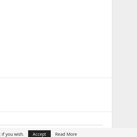
Website Design:
Buciumul
 if you wish.
Accept
Read More