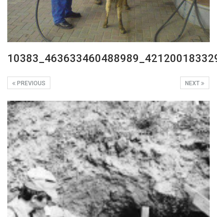
10383_463633460488989_42120018332
PREVIOUS
NEXT