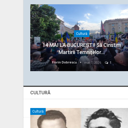
Cultură
14 MAI LA BUCUREȘTI! Să Cinstim
Martirii Temnițelor…
Florin Dobrescu
mai 7, 2026
1
CULTURĂ
Cultură