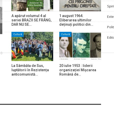
Spir
A apărut volumul 4 al
1 august 1964.
Exte
seriei BRAZII SE FRÂNG,
Eliberarea ultimilor
DAR NU SE…
deținuți politici din…
Polit
Cultură
Cultură
Edito
0
La Sâmbăta de Sus,
20 iulie 1953 : liderii
luptătorii în Rezistența
organizației Mișcarea
anticomunistă…
Română de…