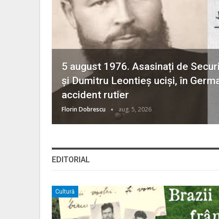
5 august 1976. Asasinați de Securi
și Dumitru Leontieș uciși, în Germa
accident rutier
Florin Dobrescu
aug. 5, 2026
EDITORIAL
Cultură