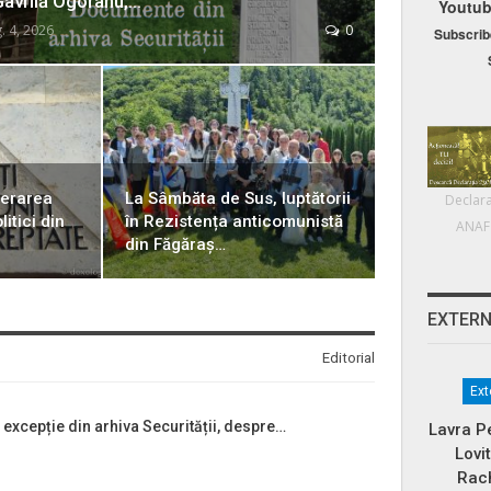
Gavrilă Ogoranu,…
Youtu
. 4, 2026
0
Subscrib
berarea
La Sâmbăta de Sus, luptătorii
Declara
litici din
în Rezistența anticomunistă
ANAF
din Făgăraș…
EXTER
Editorial
Ext
excepție din arhiva Securității, despre…
Lavra P
Lovi
Rac