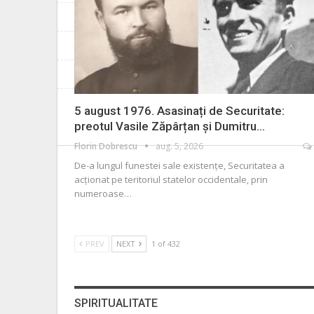
5 august 1976. Asasinați de Securitate:
preotul Vasile Zăpârțan și Dumitru…
Florin Dobrescu
aug. 5, 2026
De-a lungul funestei sale existențe, Securitatea a
acționat pe teritoriul statelor occidentale, prin
numeroase
…
PREV
NEXT
1 of 432
SPIRITUALITATE