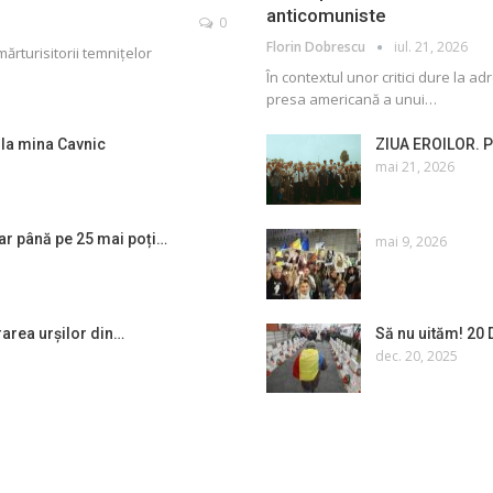
anticomuniste
0
Florin Dobrescu
iul. 21, 2026
mărturisitorii temnițelor
În contextul unor critici dure la a
presa americană a unui
…
 la mina Cavnic
ZIUA EROILOR. P
mai 21, 2026
ar până pe 25 mai poți…
mai 9, 2026
ărarea urșilor din…
Să nu uităm! 20
dec. 20, 2025