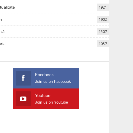
itualitate
1921
rn
1902
ică
1507
rial
1057
Facebook
Join us on Facebook
Youtube
Join us on Youtube