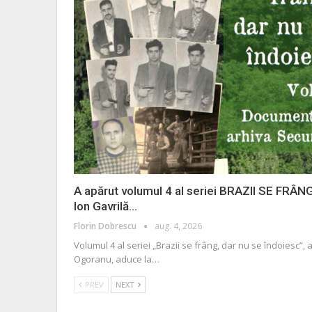
A apărut volumul 4 al seriei BRAZII SE FRÂ
Ion Gavrilă…
Florin Dobrescu
aug. 4, 2026
Volumul 4 al seriei „Brazii se frâng, dar nu se îndoiesc”,
Ogoranu, aduce la
…
PREV
NEXT