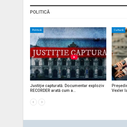
POLITICĂ
Cultură
Cultură
„Cred că este
Președintele Nicușor Dan a atacat la CCR
Curtea
legea Vexler care…
16 se