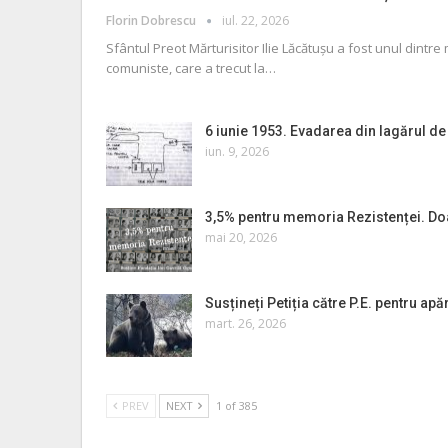
Florin Dobrescu
iul. 22, 2026
Sfântul Preot Mărturisitor Ilie Lăcătușu a fost unul dintre 
comuniste, care a trecut la
…
6 iunie 1953. Evadarea din lagărul de
iun. 9, 2026
3,5% pentru memoria Rezistenței. Do
mai 20, 2026
Susțineți Petiția către P.E. pentru ap
mart. 26, 2026
PREV
NEXT
1 of 385