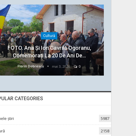
Cultură
FOTO. Ana Și Ion Gavrilă Ogoranu,
Comemorați La 20 De Ani De…
Florin Dobrescu
mai 3, 2026
0
PULAR CATEGORIES
ele ştiri
5987
ură
2158