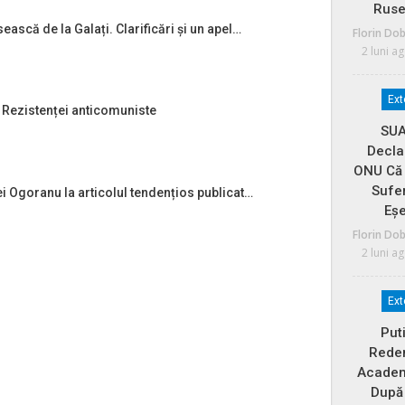
Ruse
ească de la Galați. Clarificări și un apel…
Florin Do
2 luni a
Ext
ul Rezistenței anticomuniste
SUA
Decla
ONU Că 
Sufer
i Ogoranu la articolul tendențios publicat…
Eș
Florin Do
2 luni a
Ext
Put
Rede
Academ
După 