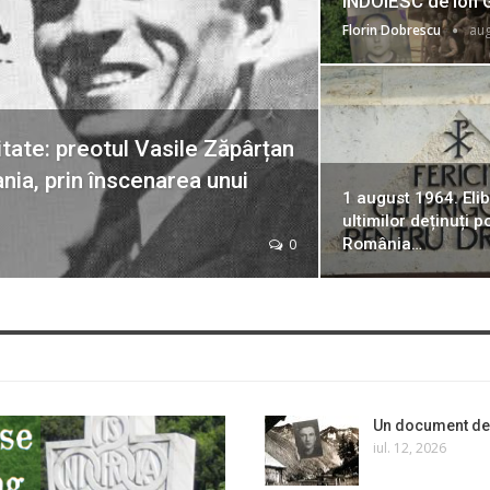
ÎNDOIESC de Ion 
Florin Dobrescu
aug
tate: preotul Vasile Zăpârțan
nia, prin înscenarea unui
1 august 1964. Eli
ultimilor deținuți po
România…
0
Un document de 
iul. 12, 2026