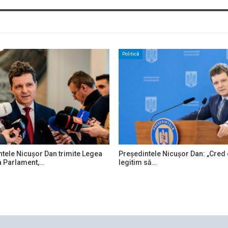
Cultură
 Constituțională a AMÂNAT pentru
Nu interziceți memoria Reziste
ptembrie…
anticomuniste! Apelul…