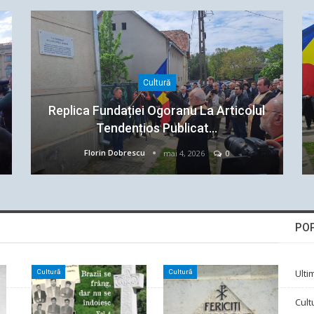
Cultură
Replica Fundației Ogoranu La Articolul
Tendențios Publicat…
Florin Dobrescu
mai 4, 2026
0
PO
Ultim
Cultură
Cultură
Cult