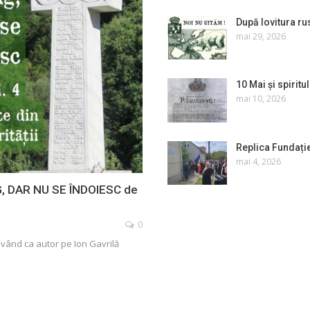
După lovitura rus
mai 29, 2026
10 Mai și spirit
mai 10, 2026
Replica Fundație
mai 4, 2026
NG, DAR NU SE ÎNDOIESC de
0
 având ca autor pe Ion Gavrilă