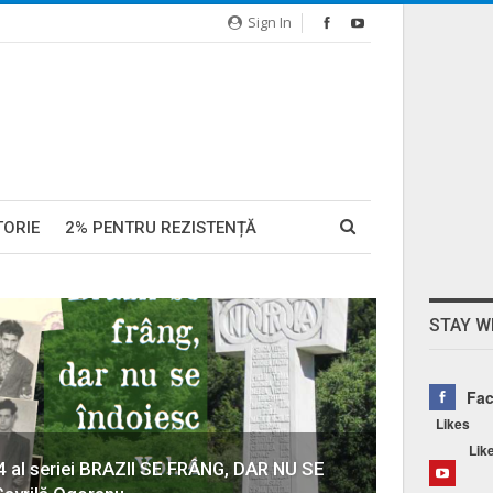
Sign In
TORIE
2% PENTRU REZISTENȚĂ
STAY W
Fa
Likes
Lik
4 al seriei BRAZII SE FRÂNG, DAR NU SE