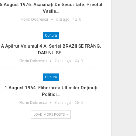
5 August 1976. Asasinați De Securitate: Preotul
Vasile…
Florin Dobrescu
o zi ago
0
Cultură
A Apărut Volumul 4 Al Seriei BRAZII SE FRÂNG,
DAR NU SE…
Florin Dobrescu
2 zile ago
0
Cultură
1 August 1964. Eliberarea Ultimilor Deținuți
Politici…
Florin Dobrescu
3 zile ago
0
LOAD MORE POSTS