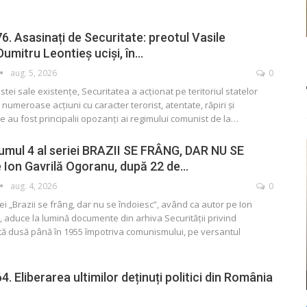
6. Asasinați de Securitate: preotul Vasile
Dumitru Leontieș uciși, în…
aug. 5, 2026
0
tei sale existențe, Securitatea a acționat pe teritoriul statelor
 numeroase acțiuni cu caracter terorist, atentate, răpiri și
e au fost principalii opozanți ai regimului comunist de la
…
umul 4 al seriei BRAZII SE FRÂNG, DAR NU SE
 Ion Gavrilă Ogoranu, după 22 de…
aug. 4, 2026
0
ei „Brazii se frâng, dar nu se îndoiesc”, având ca autor pe Ion
 aduce la lumină documente din arhiva Securității privind
tă dusă până în 1955 împotriva comunismului, pe versantul
. Eliberarea ultimilor deținuți politici din România