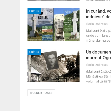
In curând, vo
Cultură
îndoiesc” de
Florin Dobrescu
Mai sunt 9 zile 
unde vom lansa -
frâng, dar nu se
Un document 
Cultură
înarmat Ogor
Florin Dobrescu
(Mai sunt 2 săpt
Mănăstirea Sâmbă
volum al cărții “
OLDER POSTS