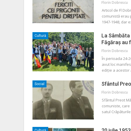
Florin Dobrescu
Articol de Fl Do
comunistă erau pu
1947-1948, dar e
La Sâmbăta d
Cultură
Făgăraș au 
Florin Dobrescu
În perioada 24-2
avut loc manifest
ediție a acestor 
Sfântul Preo
Social
Florin Dobrescu
Sfântul Preot Măr
comuniste, care 
satul Crăpăturile
20 iulie 195
Cultură