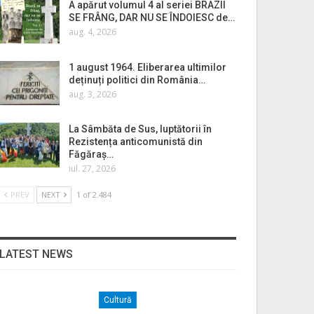
A apărut volumul 4 al seriei BRAZII
SE FRÂNG, DAR NU SE ÎNDOIESC de…
aug. 4, 2026
1 august 1964. Eliberarea ultimilor
deținuți politici din România…
aug. 3, 2026
La Sâmbăta de Sus, luptătorii în
Rezistența anticomunistă din
Făgăraș…
iul. 27, 2026
PREV
NEXT
1 of 2.484
LATEST NEWS
Cultură