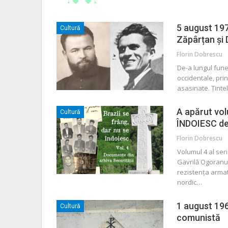
5 august 197
Cultură
Zăpârțan și 
Florin Dobrescu
De-a lungul funes
occidentale, prin
asasinate. Țintel
A apărut vol
Cultură
ÎNDOIESC de
Florin Dobrescu
Volumul 4 al seri
Gavrilă Ogoranu,
rezistența arma
nordic
…
1 august 1964
Cultură
comunistă