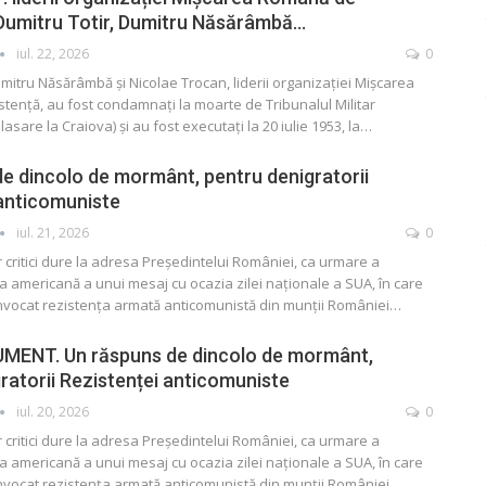
 Dumitru Totir, Dumitru Năsărâmbă…
iul. 22, 2026
0
umitru Năsărâmbă și Nicolae Trocan, liderii organizației Mișcarea
ență, au fost condamnați la moarte de Tribunalul Militar
lasare la Craiova) și au fost executați la 20 iulie 1953, la
…
e dincolo de mormânt, pentru denigratorii
 anticomuniste
iul. 21, 2026
0
r critici dure la adresa Președintelui României, ca urmare a
esa americană a unui mesaj cu ocazia zilei naționale a SUA, în care
 invocat rezistența armată anticomunistă din munții României
…
ENT. Un răspuns de dincolo de mormânt,
ratorii Rezistenței anticomuniste
iul. 20, 2026
0
r critici dure la adresa Președintelui României, ca urmare a
esa americană a unui mesaj cu ocazia zilei naționale a SUA, în care
 invocat rezistența armată anticomunistă din munții României
…