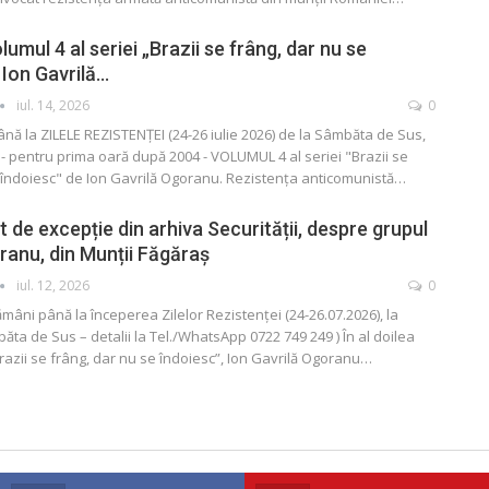
lumul 4 al seriei „Brazii se frâng, dar nu se
 Ion Gavrilă…
iul. 14, 2026
0
până la ZILELE REZISTENȚEI (24-26 iulie 2026) de la Sâmbăta de Sus,
 pentru prima oară după 2004 - VOLUMUL 4 al seriei "Brazii se
 îndoiesc" de Ion Gavrilă Ogoranu. Rezistența anticomunistă
…
de excepție din arhiva Securității, despre grupul
anu, din Munții Făgăraș
iul. 12, 2026
0
ămâni până la începerea Zilelor Rezistenței (24-26.07.2026), la
ta de Sus – detalii la Tel./WhatsApp 0722 749 249 )
În al doilea
Brazii se frâng, dar nu se îndoiesc”, Ion Gavrilă Ogoranu
…