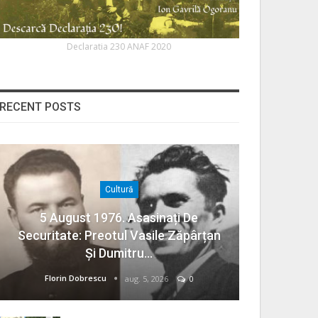
Declaratia 230 ANAF 2020
RECENT POSTS
Cultură
5 August 1976. Asasinați De
Securitate: Preotul Vasile Zăpârțan
Și Dumitru…
Florin Dobrescu
aug. 5, 2026
0