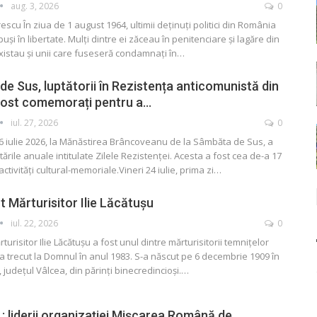
aug. 3, 2026
0
brescu
În ziua de 1 august 1964, ultimii deținuți politici din România
și în libertate. Mulți dintre ei zăceau în penitenciare și lagăre din
xistau și unii care fuseseră condamnați în
…
e Sus, luptătorii în Rezistența anticomunistă din
fost comemorați pentru a…
iul. 27, 2026
0
6 iulie 2026, la Mănăstirea Brâncoveanu de la Sâmbăta de Sus, a
ările anuale intitulate Zilele Rezistenței. Acesta a fost cea de-a 17
activități cultural-memoriale.Vineri 24 iulie, prima zi
…
t Mărturisitor Ilie Lăcătușu
iul. 22, 2026
0
turisitor Ilie Lăcătușu a fost unul dintre mărturisitorii temnițelor
a trecut la Domnul în anul 1983.
S-a născut pe 6 decembrie 1909 în
, județul Vâlcea, din părinți binecredincioși.
…
3 : liderii organizației Mișcarea Română de