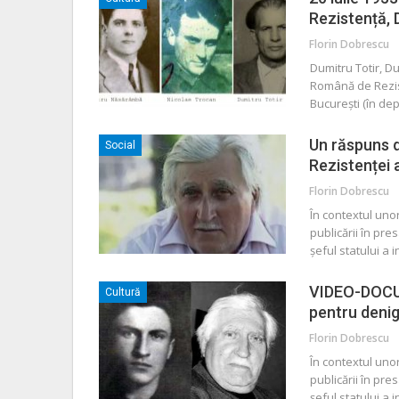
Rezistență,
Florin Dobrescu
Dumitru Totir, D
Română de Rezist
București (în dep
Un răspuns d
Social
Rezistenței
Florin Dobrescu
În contextul uno
publicării în pr
șeful statului a
VIDEO-DOCUM
Cultură
pentru denig
Florin Dobrescu
În contextul uno
publicării în pr
șeful statului a