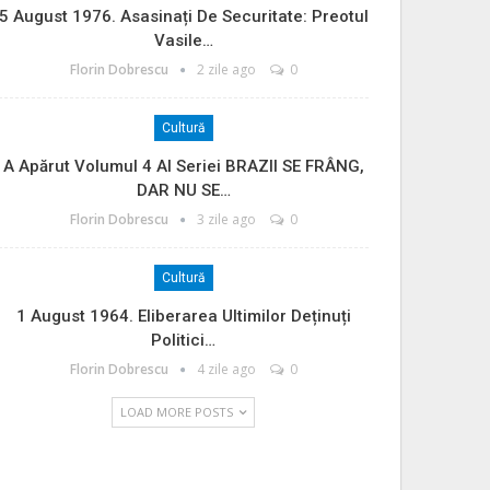
5 August 1976. Asasinați De Securitate: Preotul
Vasile…
Florin Dobrescu
2 zile ago
0
Cultură
A Apărut Volumul 4 Al Seriei BRAZII SE FRÂNG,
DAR NU SE…
Florin Dobrescu
3 zile ago
0
Cultură
1 August 1964. Eliberarea Ultimilor Deținuți
Politici…
Florin Dobrescu
4 zile ago
0
LOAD MORE POSTS