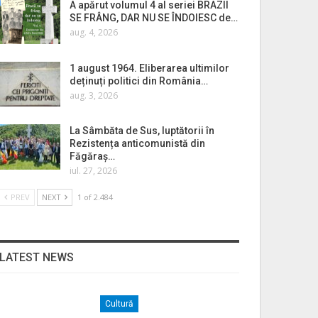
A apărut volumul 4 al seriei BRAZII
SE FRÂNG, DAR NU SE ÎNDOIESC de…
aug. 4, 2026
1 august 1964. Eliberarea ultimilor
deținuți politici din România…
aug. 3, 2026
La Sâmbăta de Sus, luptătorii în
Rezistența anticomunistă din
Făgăraș…
iul. 27, 2026
PREV
NEXT
1 of 2.484
LATEST NEWS
Cultură