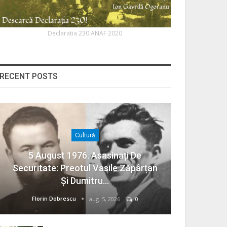
Declaratia 230 ANAF 2020
RECENT POSTS
Cultură
5 August 1976. Asasinați De
Securitate: Preotul Vasile Zăpârțan
Și Dumitru…
Florin Dobrescu
aug. 5, 2026
0