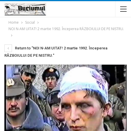
Home
Social
NOI N-AM UITAT! 2 martie 1992. Începerea RĂZBOIULUI DE PE NISTRU.
Return to "NOI N-AM UITAT! 2 martie 1992. Începerea
RĂZBOIULUI DE PE NISTRU."