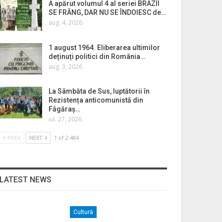
A apărut volumul 4 al seriei BRAZII
SE FRÂNG, DAR NU SE ÎNDOIESC de…
aug. 4, 2026
1 august 1964. Eliberarea ultimilor
deținuți politici din România…
aug. 3, 2026
La Sâmbăta de Sus, luptătorii în
Rezistența anticomunistă din
Făgăraș…
iul. 27, 2026
PREV
NEXT
1 of 2.484
LATEST NEWS
Cultură