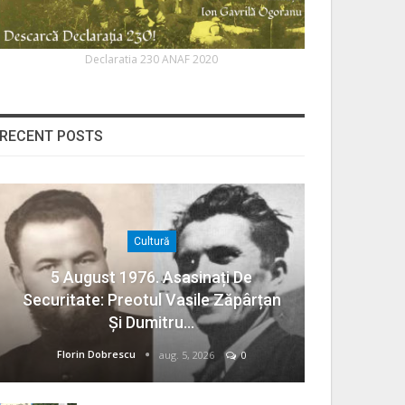
Declaratia 230 ANAF 2020
RECENT POSTS
Cultură
5 August 1976. Asasinați De
Securitate: Preotul Vasile Zăpârțan
Și Dumitru…
Florin Dobrescu
aug. 5, 2026
0