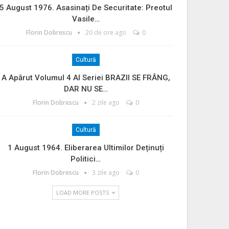
5 August 1976. Asasinați De Securitate: Preotul
Vasile…
Florin Dobrescu
20 de ore ago
0
Cultură
A Apărut Volumul 4 Al Seriei BRAZII SE FRÂNG,
DAR NU SE…
Florin Dobrescu
2 zile ago
0
Cultură
1 August 1964. Eliberarea Ultimilor Deținuți
Politici…
Florin Dobrescu
3 zile ago
0
LOAD MORE POSTS