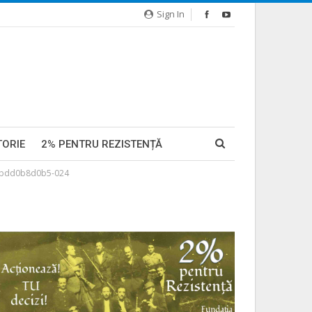
Sign In
TORIE
2% PENTRU REZISTENȚĂ
bdd0b8d0b5-024