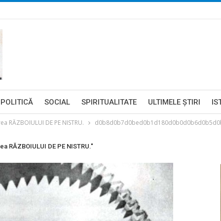
POLITICĂ
SOCIAL
SPIRITUALITATE
ULTIMELE ŞTIRI
IS
rea RĂZBOIULUI DE PE NISTRU.
d0b8d0b7d0bed0b1d180d0b0d0b6d0b5d0
erea RĂZBOIULUI DE PE NISTRU."