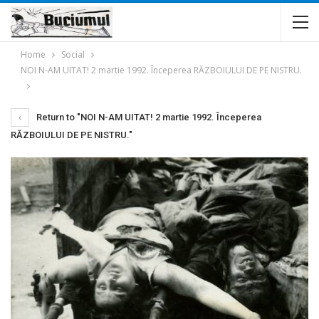
Home
Social
NOI N-AM UITAT! 2 martie 1992. Începerea RĂZBOIULUI DE PE NISTRU.
Return to "NOI N-AM UITAT! 2 martie 1992. Începerea
RĂZBOIULUI DE PE NISTRU."