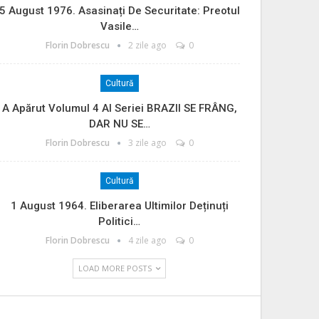
5 August 1976. Asasinați De Securitate: Preotul
Vasile…
Florin Dobrescu
2 zile ago
0
Cultură
A Apărut Volumul 4 Al Seriei BRAZII SE FRÂNG,
DAR NU SE…
Florin Dobrescu
3 zile ago
0
Cultură
1 August 1964. Eliberarea Ultimilor Deținuți
Politici…
Florin Dobrescu
4 zile ago
0
LOAD MORE POSTS