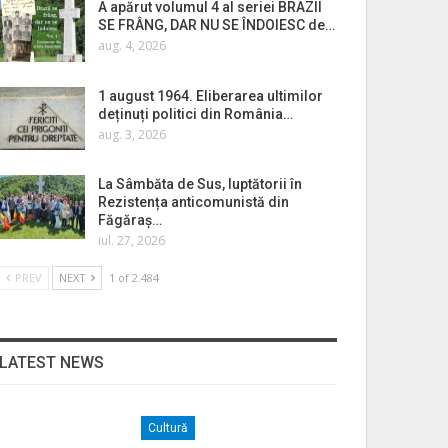
A apărut volumul 4 al seriei BRAZII
SE FRÂNG, DAR NU SE ÎNDOIESC de…
aug. 4, 2026
1 august 1964. Eliberarea ultimilor
deținuți politici din România…
aug. 3, 2026
La Sâmbăta de Sus, luptătorii în
Rezistența anticomunistă din
Făgăraș…
iul. 27, 2026
PREV
NEXT
1 of 2.484
LATEST NEWS
Cultură