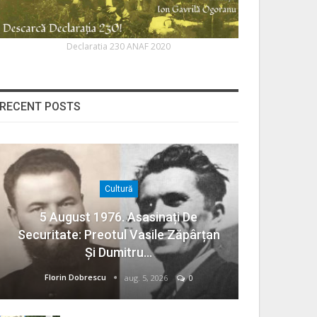
Declaratia 230 ANAF 2020
RECENT POSTS
Cultură
5 August 1976. Asasinați De
Securitate: Preotul Vasile Zăpârțan
Și Dumitru…
Florin Dobrescu
aug. 5, 2026
0