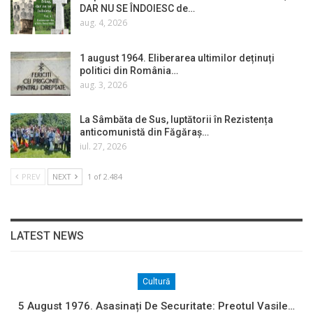
DAR NU SE ÎNDOIESC de…
aug. 4, 2026
1 august 1964. Eliberarea ultimilor deținuți
politici din România…
aug. 3, 2026
La Sâmbăta de Sus, luptătorii în Rezistența
anticomunistă din Făgăraș…
iul. 27, 2026
PREV
NEXT
1 of 2.484
LATEST NEWS
Cultură
5 August 1976. Asasinați De Securitate: Preotul Vasile…