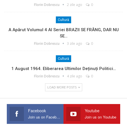
Florin Dobrescu
2 zile ago
0
Cultură
A Apărut Volumul 4 Al Seriei BRAZII SE FRÂNG, DAR NU
SE…
Florin Dobrescu
3 zile ago
0
Cultură
1 August 1964. Eliberarea Ultimilor Deținuți Politici…
Florin Dobrescu
4 zile ago
0
LOAD MORE POSTS
Facebook
Youtube
Join us on Facebook
Join us on Youtube