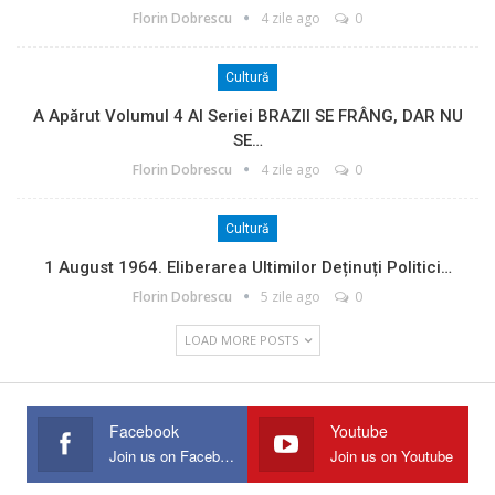
Florin Dobrescu
4 zile ago
0
Cultură
A Apărut Volumul 4 Al Seriei BRAZII SE FRÂNG, DAR NU
SE…
Florin Dobrescu
4 zile ago
0
Cultură
1 August 1964. Eliberarea Ultimilor Deținuți Politici…
Florin Dobrescu
5 zile ago
0
LOAD MORE POSTS
Facebook
Youtube
Join us on Facebook
Join us on Youtube