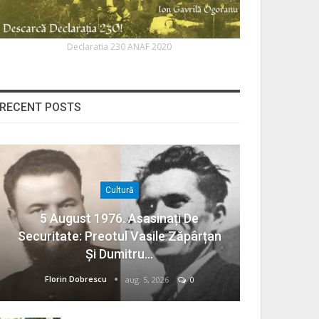
Declaratia 230 ANAF 2020
RECENT POSTS
Cultură
5 August 1976. Asasinați De
Securitate: Preotul Vasile Zăpârțan
Și Dumitru…
Florin Dobrescu
aug. 5, 2026
0