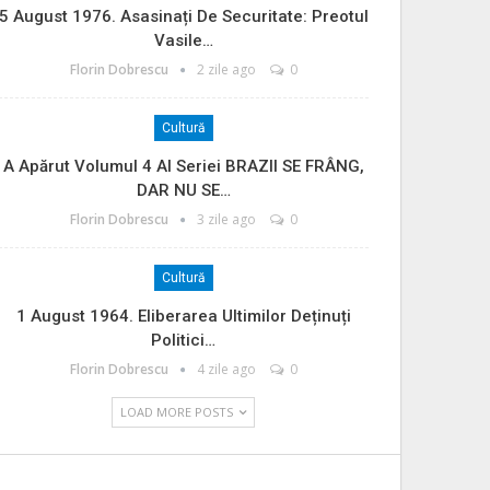
5 August 1976. Asasinați De Securitate: Preotul
Vasile…
Florin Dobrescu
2 zile ago
0
Cultură
A Apărut Volumul 4 Al Seriei BRAZII SE FRÂNG,
DAR NU SE…
Florin Dobrescu
3 zile ago
0
Cultură
1 August 1964. Eliberarea Ultimilor Deținuți
Politici…
Florin Dobrescu
4 zile ago
0
LOAD MORE POSTS