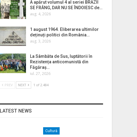
A apărut volumul 4 al seriei BRAZII
SE FRÂNG, DAR NU SE ÎNDOIESC de…
aug. 4, 2026
1 august 1964. Eliberarea ultimilor
deținuți politici din România…
aug. 3, 2026
La Sâmbăta de Sus, luptătorii în
Rezistența anticomunistă din
Făgăraș…
iul. 27, 2026
PREV
NEXT
1 of 2.484
LATEST NEWS
Cultură