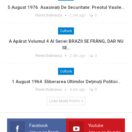
5 August 1976. Asasinați De Securitate: Preotul Vasile…
Florin Dobrescu
2 zile ago
0
Cultură
A Apărut Volumul 4 Al Seriei BRAZII SE FRÂNG, DAR NU
SE…
Florin Dobrescu
3 zile ago
0
Cultură
1 August 1964. Eliberarea Ultimilor Deținuți Politici…
Florin Dobrescu
4 zile ago
0
LOAD MORE POSTS
Facebook
Youtube
Join us on Facebook
Join us on Youtube