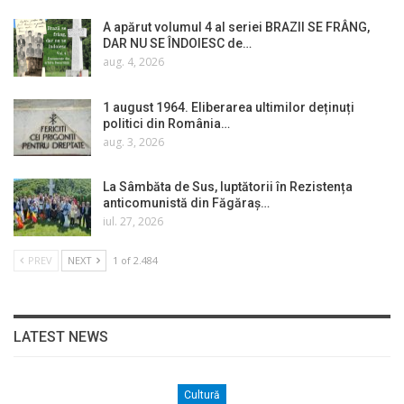
A apărut volumul 4 al seriei BRAZII SE FRÂNG,
DAR NU SE ÎNDOIESC de…
aug. 4, 2026
1 august 1964. Eliberarea ultimilor deținuți
politici din România…
aug. 3, 2026
La Sâmbăta de Sus, luptătorii în Rezistența
anticomunistă din Făgăraș…
iul. 27, 2026
PREV
NEXT
1 of 2.484
LATEST NEWS
Cultură