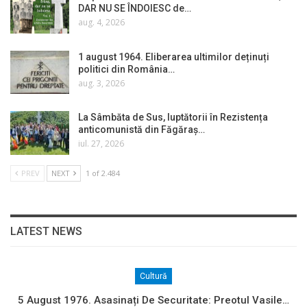
DAR NU SE ÎNDOIESC de…
aug. 4, 2026
1 august 1964. Eliberarea ultimilor deținuți
politici din România…
aug. 3, 2026
La Sâmbăta de Sus, luptătorii în Rezistența
anticomunistă din Făgăraș…
iul. 27, 2026
PREV
NEXT
1 of 2.484
LATEST NEWS
Cultură
5 August 1976. Asasinați De Securitate: Preotul Vasile…