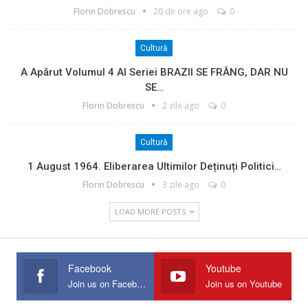
Florin Dobrescu
20 de ore ago
0
Cultură
A Apărut Volumul 4 Al Seriei BRAZII SE FRÂNG, DAR NU
SE…
Florin Dobrescu
2 zile ago
0
Cultură
1 August 1964. Eliberarea Ultimilor Deținuți Politici…
Florin Dobrescu
3 zile ago
0
LOAD MORE POSTS
Facebook
Youtube
Join us on Facebook
Join us on Youtube