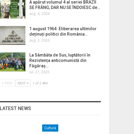
A apărut volumul 4 al seriei BRAZII
SE FRÂNG, DAR NU SE ÎNDOIESC de…
aug. 4, 2026
1 august 1964. Eliberarea ultimilor
deținuți politici din România…
aug. 3, 2026
La Sâmbăta de Sus, luptătorii în
Rezistența anticomunistă din
Făgăraș…
iul. 27, 2026
PREV
NEXT
1 of 2.484
LATEST NEWS
Cultură