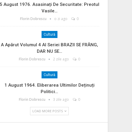
5 August 1976. Asasinați De Securitate: Preotul
Vasile…
Florin Dobrescu
o zi ago
0
Cultură
A Apărut Volumul 4 Al Seriei BRAZII SE FRÂNG,
DAR NU SE…
Florin Dobrescu
2 zile ago
0
Cultură
1 August 1964. Eliberarea Ultimilor Deținuți
Politici…
Florin Dobrescu
3 zile ago
0
LOAD MORE POSTS