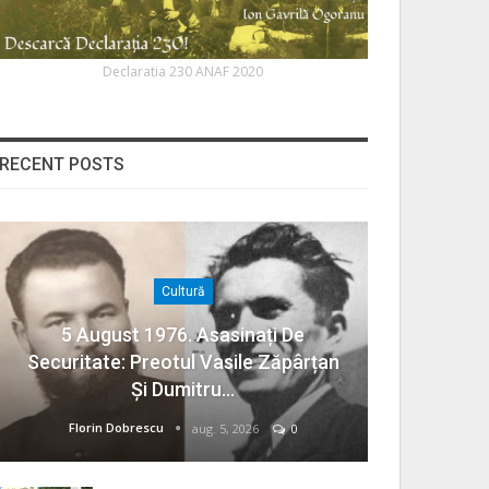
Declaratia 230 ANAF 2020
RECENT POSTS
Cultură
5 August 1976. Asasinați De
Securitate: Preotul Vasile Zăpârțan
Și Dumitru…
Florin Dobrescu
aug. 5, 2026
0