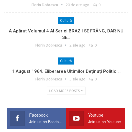
Florin Dobrescu
20 de ore ago
0
Cultură
A Apărut Volumul 4 Al Seriei BRAZII SE FRÂNG, DAR NU
SE…
Florin Dobrescu
2 zile ago
0
Cultură
1 August 1964. Eliberarea Ultimilor Deținuți Politici…
Florin Dobrescu
3 zile ago
0
LOAD MORE POSTS
Facebook
Youtube
Join us on Facebook
Join us on Youtube