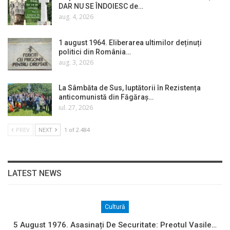
DAR NU SE ÎNDOIESC de…
aug. 4, 2026
1 august 1964. Eliberarea ultimilor deținuți
politici din România…
aug. 3, 2026
La Sâmbăta de Sus, luptătorii în Rezistența
anticomunistă din Făgăraș…
iul. 27, 2026
PREV
NEXT
1 of 2.484
LATEST NEWS
Cultură
5 August 1976. Asasinați De Securitate: Preotul Vasile…