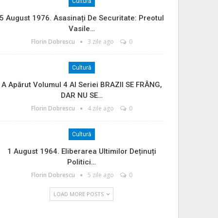
Cultură
5 August 1976. Asasinați De Securitate: Preotul
Vasile…
Florin Dobrescu
3 zile ago
0
Cultură
A Apărut Volumul 4 Al Seriei BRAZII SE FRÂNG,
DAR NU SE…
Florin Dobrescu
4 zile ago
0
Cultură
1 August 1964. Eliberarea Ultimilor Deținuți
Politici…
Florin Dobrescu
5 zile ago
0
LOAD MORE POSTS