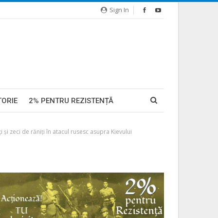
Sign In
TORIE
2% PENTRU REZISTENȚĂ
i și zeci de răniți în atacul rusesc asupra Kievului