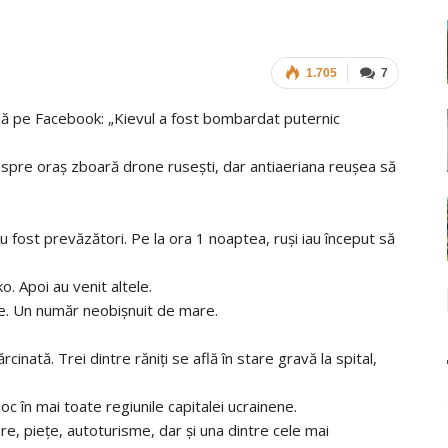
1.705
7
ază pe Facebook: „Kievul a fost bombardat puternic
 spre oraș zboară drone rusești, dar antiaeriana reușea să
 fost prevăzători. Pe la ora 1 noaptea, ruși iau început să
ko. Apoi au venit altele.
te. Un număr neobișnuit de mare.
cinată. Trei dintre răniți se află în stare gravă la spital,
oc în mai toate regiunile capitalei ucrainene.
re, piețe, autoturisme, dar și una dintre cele mai