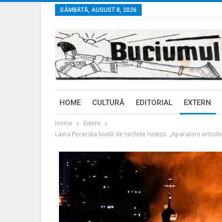
SÂMBĂTĂ, AUGUST 8, 2026
HOME
CULTURĂ
EDITORIAL
EXTERN
Home
Extern
Lavra Pecerska lovită de rachete rusești. „Aparatorii ortodoxie