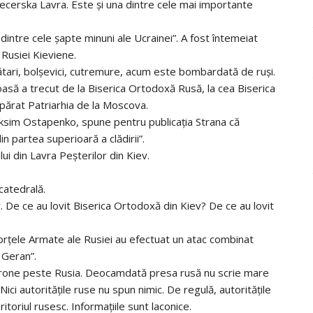
cerska Lavra. Este și una dintre cele mai importante
intre cele șapte minuni ale Ucrainei⁠”. A fost întemeiat
 Rusiei Kieviene.
tătari, bolșevici, cutremure, acum este bombardată de ruși.
oasă a trecut de la Biserica Ortodoxă Rusă, la cea Biserica
părat Patriarhia de la Moscova.
Maksim Ostapenko, spune pentru publicația Strana că
 partea superioară a clădirii”.
i din Lavra Peșterilor din Kiev.
catedrală.
r. De ce au lovit Biserica Ortodoxă din Kiev? De ce au lovit
„Forțele Armate ale Rusiei au efectuat un atac combinat
 Geran”.
s drone peste Rusia. Deocamdată presa rusă nu scrie mare
ici autoritățile ruse nu spun nimic. De regulă, autoritățile
toriul rusesc. Informațiile sunt laconice.