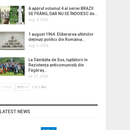
A apărut volumul 4 al seriei BRAZII
SE FRÂNG, DAR NU SE ÎNDOIESC de…
aug. 4, 2026
1 august 1964. Eliberarea ultimilor
deținuți politici din România…
aug. 3, 2026
La Sâmbăta de Sus, luptătorii în
Rezistența anticomunistă din
Făgăraș…
iul. 27, 2026
PREV
NEXT
1 of 2.484
LATEST NEWS