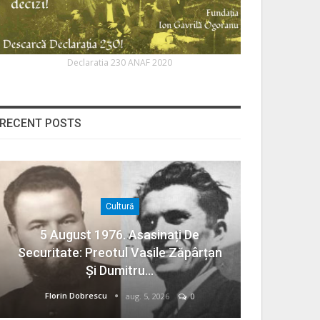
Declaratia 230 ANAF 2020
RECENT POSTS
Cultură
5 August 1976. Asasinați De
Securitate: Preotul Vasile Zăpârțan
Și Dumitru…
Florin Dobrescu
aug. 5, 2026
0