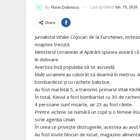
Last updated
iun. 15, 2026
By
Florin Dobrescu
Share
Jurnalistul Vitalie Cojocari de la EuroNews, note
noaptea trecută.
Ministerul Ucrainean al Apărării spunea aseară că
le doboare.
Avertiza însă populația să se ascundă.
Mulți ucraineni au coborât să doarmă în metrou. Au
bombardeze și cu rachete balistice.
Au fost mai întâi 5, a transmis primarul Vitali Klich
În total, Kievul a fost bombardat cu 30 de rache
4 persoane sunt moarte, iar 23 au fost rănite.
Printre victime se numără un copil și o femeie însăr
scrie agenția Unian.
În ceea ce privește distrugerile, acestea au avut l
Au fost lovite blocuri de locuit, magazine alimenta