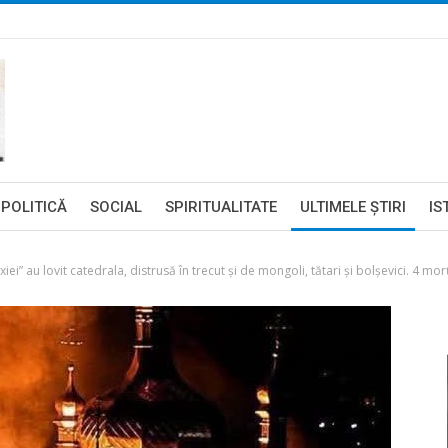
POLITICĂ
SOCIAL
SPIRITUALITATE
ULTIMELE ŞTIRI
IS
i” au lovit catedrala, distrusă în trecut și de mongoli, tătari și bolșevici. 4 morț