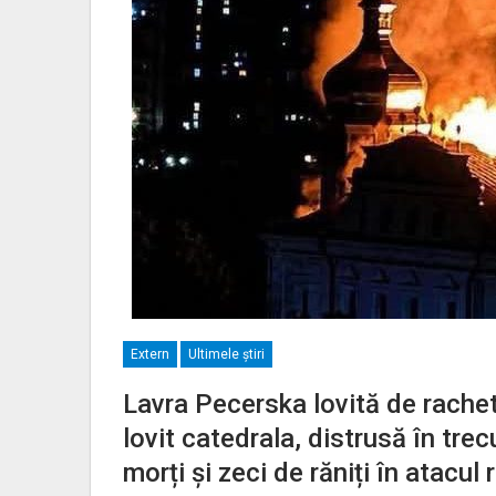
Extern
Ultimele ştiri
Lavra Pecerska lovită de rachet
lovit catedrala, distrusă în trec
morți și zeci de răniți în atacul