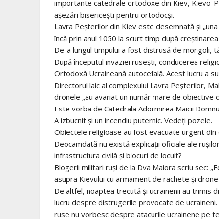
importante catedrale ortodoxe din Kiev, Kievo-Pe
așezări bisericești pentru ortodocși.
Lavra Peșterilor din Kiev este desemnată și „una d
încă prin anul 1050 la scurt timp după creștinarea
De-a lungul timpului a fost distrusă de mongoli, 
După începutul invaziei rusești, conducerea religi
Ortodoxă Ucraineană autocefală. Acest lucru a su
Directorul laic al complexului Lavra Peșterilor, 
dronele „au avariat un număr mare de obiective din
Este vorba de Catedrala Adormirea Maicii Domnulu
A izbucnit și un incendiu puternic. Vedeți pozele.
Obiectele religioase au fost evacuate urgent din 
Deocamdată nu există explicații oficiale ale rușilo
infrastructura civilă și blocuri de locuit?
Blogerii militari ruși de la Dva Maiora scriu sec: 
asupra Kievului cu armament de rachete și drone
De altfel, noaptea trecută și ucrainenii au trimi
lucru despre distrugerile provocate de ucraineni. N
ruse nu vorbesc despre atacurile ucrainene pe teri