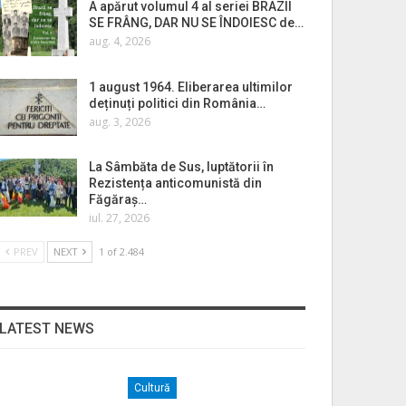
A apărut volumul 4 al seriei BRAZII
SE FRÂNG, DAR NU SE ÎNDOIESC de…
aug. 4, 2026
1 august 1964. Eliberarea ultimilor
deținuți politici din România…
aug. 3, 2026
La Sâmbăta de Sus, luptătorii în
Rezistența anticomunistă din
Făgăraș…
iul. 27, 2026
PREV
NEXT
1 of 2.484
LATEST NEWS
Cultură