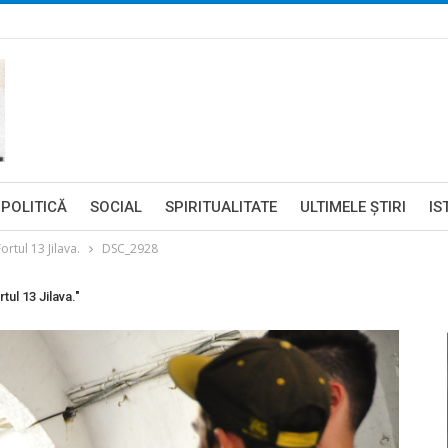
POLITICĂ
SOCIAL
SPIRITUALITATE
ULTIMELE ŞTIRI
IS
ortul 13 Jilava.
DSC_2928
tul 13 Jilava."