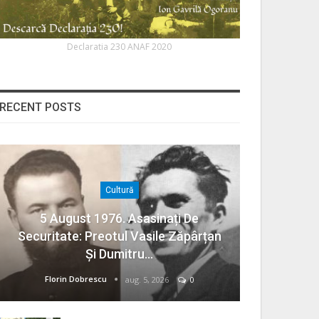
Declaratia 230 ANAF 2020
RECENT POSTS
Cultură
5 August 1976. Asasinați De
Securitate: Preotul Vasile Zăpârțan
Și Dumitru…
Florin Dobrescu
aug. 5, 2026
0