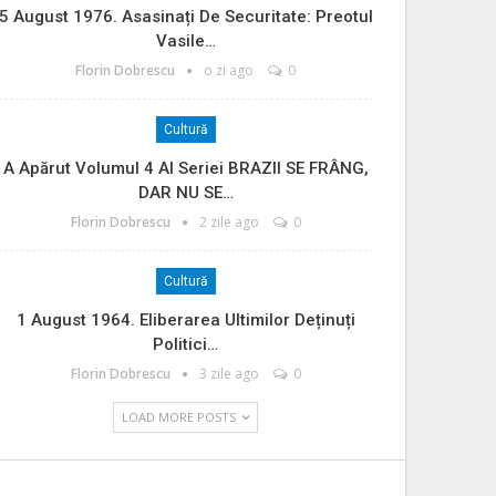
5 August 1976. Asasinați De Securitate: Preotul
Vasile…
Florin Dobrescu
o zi ago
0
Cultură
A Apărut Volumul 4 Al Seriei BRAZII SE FRÂNG,
DAR NU SE…
Florin Dobrescu
2 zile ago
0
Cultură
1 August 1964. Eliberarea Ultimilor Deținuți
Politici…
Florin Dobrescu
3 zile ago
0
LOAD MORE POSTS