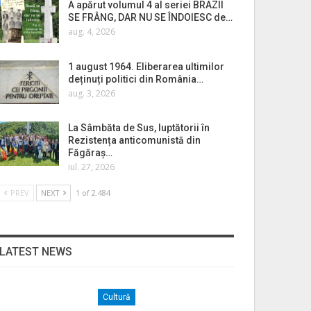
A apărut volumul 4 al seriei BRAZII
SE FRÂNG, DAR NU SE ÎNDOIESC de…
aug. 4, 2026
1 august 1964. Eliberarea ultimilor
deținuți politici din România…
aug. 3, 2026
La Sâmbăta de Sus, luptătorii în
Rezistența anticomunistă din
Făgăraș…
iul. 27, 2026
PREV
NEXT
1 of 2.484
LATEST NEWS
Cultură