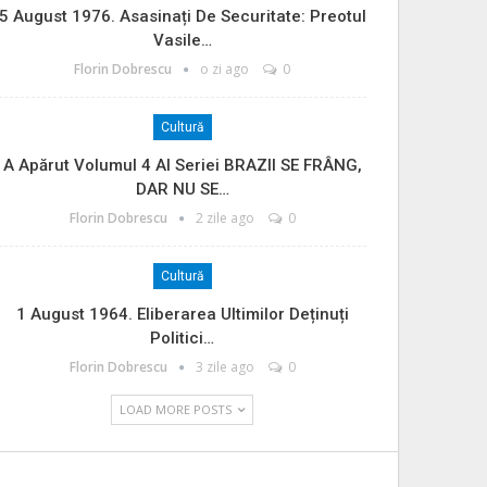
5 August 1976. Asasinați De Securitate: Preotul
Vasile…
Florin Dobrescu
o zi ago
0
Cultură
A Apărut Volumul 4 Al Seriei BRAZII SE FRÂNG,
DAR NU SE…
Florin Dobrescu
2 zile ago
0
Cultură
1 August 1964. Eliberarea Ultimilor Deținuți
Politici…
Florin Dobrescu
3 zile ago
0
LOAD MORE POSTS