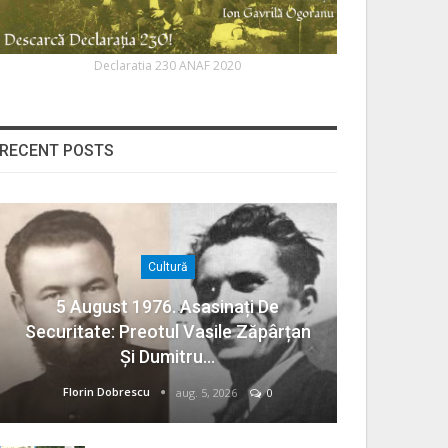
Declaratia 230 ANAF 2020
RECENT POSTS
Cultură
5 August 1976. Asasinați De
Securitate: Preotul Vasile Zăpârțan
Și Dumitru…
Florin Dobrescu
aug. 5, 2026
0