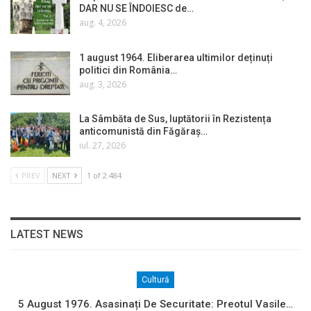
DAR NU SE ÎNDOIESC de…
aug. 4, 2026
1 august 1964. Eliberarea ultimilor deținuți
politici din România…
aug. 3, 2026
La Sâmbăta de Sus, luptătorii în Rezistența
anticomunistă din Făgăraș…
iul. 27, 2026
PREV
NEXT
1 of 2.484
LATEST NEWS
Cultură
5 August 1976. Asasinați De Securitate: Preotul Vasile…