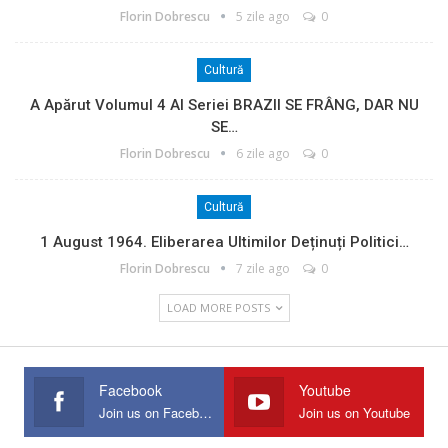
Florin Dobrescu
5 zile ago
0
Cultură
A Apărut Volumul 4 Al Seriei BRAZII SE FRÂNG, DAR NU
SE…
Florin Dobrescu
6 zile ago
0
Cultură
1 August 1964. Eliberarea Ultimilor Deținuți Politici…
Florin Dobrescu
7 zile ago
0
LOAD MORE POSTS
Facebook
Youtube
Join us on Facebook
Join us on Youtube