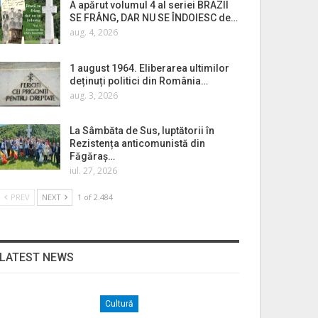
A apărut volumul 4 al seriei BRAZII
SE FRÂNG, DAR NU SE ÎNDOIESC de…
aug. 4, 2026
1 august 1964. Eliberarea ultimilor
deținuți politici din România…
aug. 3, 2026
La Sâmbăta de Sus, luptătorii în
Rezistența anticomunistă din
Făgăraș…
iul. 27, 2026
PREV
NEXT
1 of 2.484
LATEST NEWS
Cultură