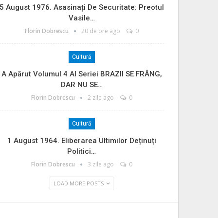
5 August 1976. Asasinați De Securitate: Preotul
Vasile…
Florin Dobrescu
20 de ore ago
0
Cultură
A Apărut Volumul 4 Al Seriei BRAZII SE FRÂNG,
DAR NU SE…
Florin Dobrescu
2 zile ago
0
Cultură
1 August 1964. Eliberarea Ultimilor Deținuți
Politici…
Florin Dobrescu
3 zile ago
0
LOAD MORE POSTS