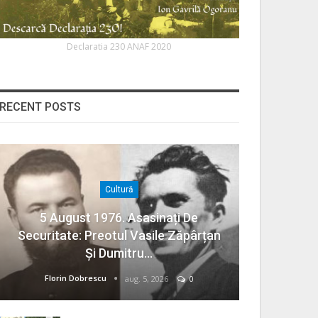
Declaratia 230 ANAF 2020
RECENT POSTS
Cultură
5 August 1976. Asasinați De
Securitate: Preotul Vasile Zăpârțan
Și Dumitru…
Florin Dobrescu
aug. 5, 2026
0