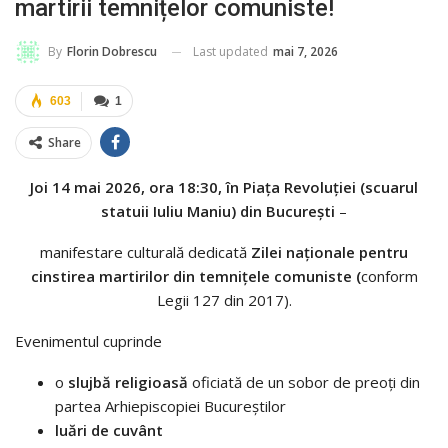
martirii temnițelor comuniste!
Last updated
mai 7, 2026
By
Florin Dobrescu
603
1
Share
Joi 14 mai 2026, ora 18:30, în Piața Revoluției (scuarul
statuii Iuliu Maniu) din București
–
manifestare culturală dedicată
Zilei naționale pentru
cinstirea martirilor din temnițele comuniste (
conform
Legii 127 din 2017).
Evenimentul cuprinde
o
slujbă religioasă
oficiată de un sobor de preoți din
partea Arhiepiscopiei Bucureștilor
luări de cuvânt