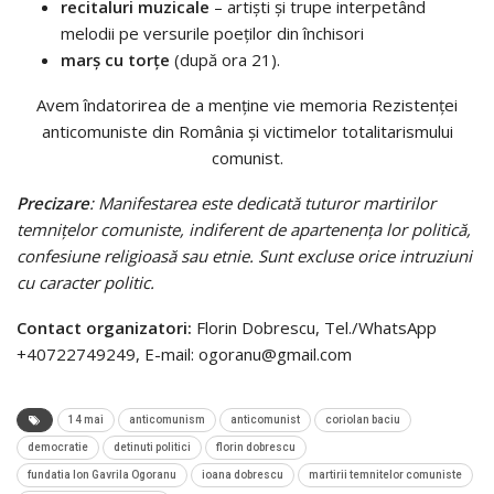
recitaluri muzicale
– artiști și trupe interpetând
melodii pe versurile poeților din închisori
marș cu torțe
(după ora 21).
Avem îndatorirea de a menține vie memoria Rezistenței
anticomuniste din România și victimelor totalitarismului
comunist.
Precizare
: Manifestarea este dedicată tuturor martirilor
temnițelor comuniste, indiferent de apartenența lor politică,
confesiune religioasă sau etnie. Sunt excluse orice intruziuni
cu caracter politic.
Contact organizatori:
Florin Dobrescu, Tel./WhatsApp
+40722749249, E-mail: ogoranu@gmail.com
14 mai
anticomunism
anticomunist
coriolan baciu
democratie
detinuti politici
florin dobrescu
fundatia Ion Gavrila Ogoranu
ioana dobrescu
martirii temnitelor comuniste