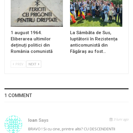
1 august 1964.
La Sâmbăta de Sus,
Eliberarea ultimilor
luptătorii în Rezistența
deținuți politici din
anticomunistă din
România comunistă
Făgăraș au fost…
PREV
NEXT
1 COMMENT
3 luni ago
Ioan
Says
BRAVO ! Si cu cine, printre altii? CU DESCENDENTII