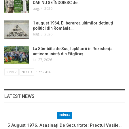
DAR NU SE ÎNDOIESC de…
aug. 4, 2026
1 august 1964. Eliberarea ultimilor deținuți
politici din România…
aug. 3, 2026
La Sâmbăta de Sus, luptătorii în Rezistența
anticomunistă din Făgăraș…
iul. 27, 2026
PREV
NEXT
1 of 2.484
LATEST NEWS
Cultură
5 August 1976. Asasinați De Securitate: Preotul Vasile…