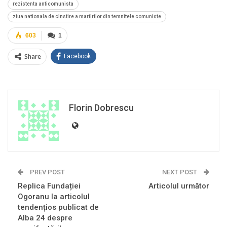
rezistenta anticomunista
ziua nationala de cinstire a martirilor din temnitele comuniste
603
1
Share
Facebook
Florin Dobrescu
PREV POST
NEXT POST
Replica Fundației
Articolul următor
Ogoranu la articolul
tendențios publicat de
Alba 24 despre