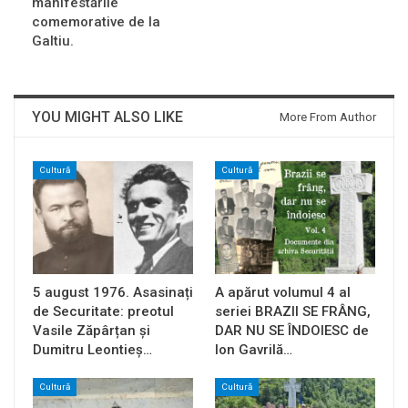
manifestările
comemorative de la
Galtiu.
YOU MIGHT ALSO LIKE
More From Author
Cultură
Cultură
5 august 1976. Asasinați
A apărut volumul 4 al
de Securitate: preotul
seriei BRAZII SE FRÂNG,
Vasile Zăpârțan și
DAR NU SE ÎNDOIESC de
Dumitru Leontieș…
Ion Gavrilă…
Cultură
Cultură