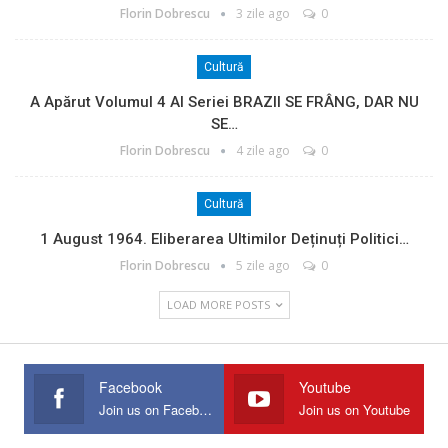
Florin Dobrescu
3 zile ago
0
Cultură
A Apărut Volumul 4 Al Seriei BRAZII SE FRÂNG, DAR NU
SE…
Florin Dobrescu
4 zile ago
0
Cultură
1 August 1964. Eliberarea Ultimilor Deținuți Politici…
Florin Dobrescu
5 zile ago
0
LOAD MORE POSTS
Facebook
Youtube
Join us on Facebook
Join us on Youtube