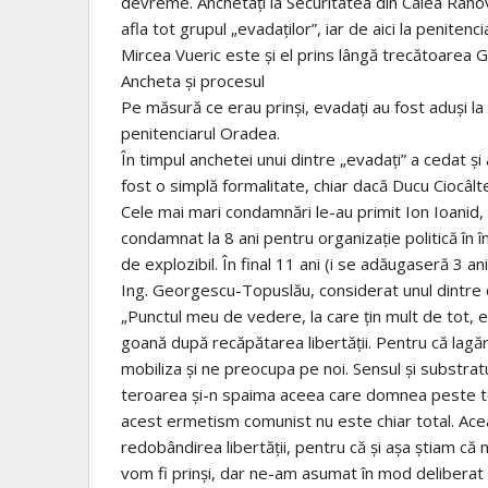
devreme. Anchetaţi la Securitatea din Calea Rahov
afla tot grupul „evadaţilor”, iar de aici la penitenc
Mircea Vueric este şi el prins lângă trecătoarea
Ancheta şi procesul
Pe măsură ce erau prinşi, evadaţi au fost aduşi la
penitenciarul Oradea.
În timpul anchetei unui dintre „evadaţi” a cedat ş
fost o simplă formalitate, chiar dacă Ducu Ciocâlte
Cele mai mari condamnări le-au primit Ion Ioanid, 
condamnat la 8 ani pentru organizaţie politică în 
de explozibil. În final 11 ani (i se adăugaseră 3 a
Ing. Georgescu-Topuslău, considerat unul dintre c
„Punctul meu de vedere, la care ţin mult de tot, e
goană după recăpătarea libertăţii. Pentru că lagă
mobiliza şi ne preocupa pe noi. Sensul şi substratul
teroarea şi-n spaima aceea care domnea peste tot
acest ermetism comunist nu este chiar total. Ace
redobândirea libertăţii, pentru că şi aşa ştiam c
vom fi prinşi, dar ne-am asumat în mod deliberat 