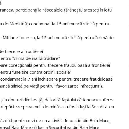
ă
rancea, participanţi la răscoalele ţărăneşti, arestaţi în lotul
ea de Medicină, condamnat la 15 ani muncă silnică pentru
. Miltiade Ionescu, la 15 ani muncă silnică pentru “crimă de
de trecere a frontierei
entru “crimă de înaltă trădare”
oare corecţională pentru trecere frauduloasă a frontierei
tru “uneltire contra ordinii sociale”
er (condamnat la 7 ani închisoare pentru trecere frauduloasă
uncă silnică pe viaţă pentru “favorizarea infracţiunii”).
nşi a doua zi dimineaţă, datorită faptului că Ionescu suferea
e depărteze prea mult de mină – au fost duşi la Securitatea
găzduit pentru o zi de un activist de partid din Baia Mare,
oraşul Baia Mare şi dus la Securitatea din Baia Mare