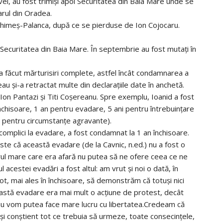
ei, au fost trimişi apoi Securitatea din Baia Mare unde se
iarul din Oradea.
 Ghimeş-Palanca, după ce se pierduse de Ion Cojocaru.
 Securitatea din Baia Mare. În septembrie au fost mutaţi în
i a făcut mărturisiri complete, astfel încât condamnarea a
au şi-a retractat multe din declaraţiile date în anchetă.
Ion Pantazi şi Titi Coşereanu. Spre exemplu, Ioanid a fost
închisoare, 1 an pentru evadare, 5 ani pentru întrebuinţare
ni pentru circumstanţe agravante).
omplici la evadare, a fost condamnat la 1 an închisoare.
ste că această evadare (de la Cavnic, n.ed.) nu a fost o
rul mare care era afară nu putea să ne ofere ceea ce ne
 acestei evadări a fost altul: am vrut şi noi o dată, în
, mai ales în închisoare, să demonstrăm că totuşi nici
astă evadare era mai mult o acţiune de protest, decât
ă nu vom putea face mare lucru cu libertatea.Credeam că
şi conştient tot ce trebuia să urmeze, toate consecinţele,