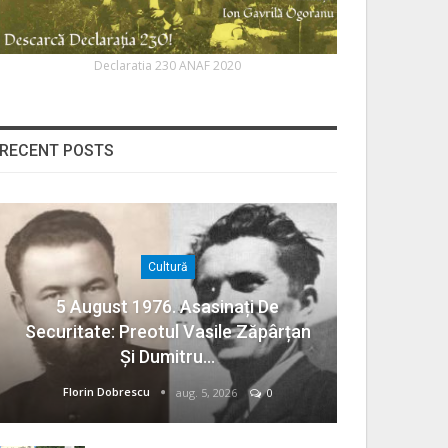
Declaratia 230 ANAF 2020
RECENT POSTS
Cultură
5 August 1976. Asasinați De
Securitate: Preotul Vasile Zăpârțan
Și Dumitru…
Florin Dobrescu
aug. 5, 2026
0