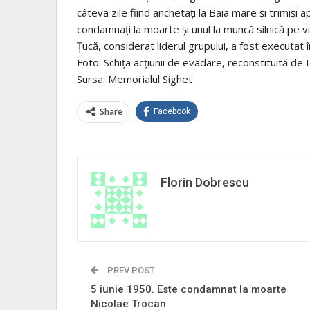
câteva zile fiind anchetaţi la Baia mare şi trimişi 
condamnaţi la moarte şi unul la muncă silnică pe v
Ţucă, considerat liderul grupului, a fost executat 
Foto: Schița acțiunii de evadare, reconstituită de 
Sursa: Memorialul Sighet
Share
Facebook
Florin Dobrescu
PREV POST
5 iunie 1950. Este condamnat la moarte
Nicolae Trocan