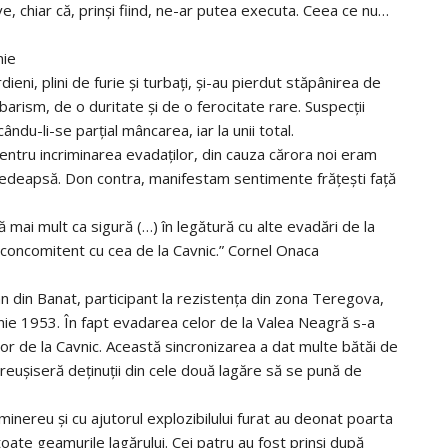
ive, chiar că, prinşi fiind, ne-ar putea executa. Ceea ce nu…
nie
rdieni, plini de furie şi turbaţi, şi-au pierdut stăpânirea de
arism, de o duritate şi de o ferocitate rare. Suspecţii
cându-li-se parţial mâncarea, iar la unii total.
 pentru incriminarea evadaţilor, din cauza cărora noi eram
edeapsă. Don contra, manifestam sentimente frăţeşti faţă
 mai mult ca sigură (…) în legătură cu alte evadări de la
oc concomitent cu cea de la Cavnic.” Cornel Onaca
n din Banat, participant la rezistenţa din zona Teregova,
nie 1953. În fapt evadarea celor de la Valea Neagră s-a
r de la Cavnic. Această sincronizarea a dat multe bătăi de
 reuşiseră deţinuţii din cele două lagăre să se pună de
minereu şi cu ajutorul explozibilului furat au deonat poarta
oate geamurile lagărului. Cei patru au fost prinşi după