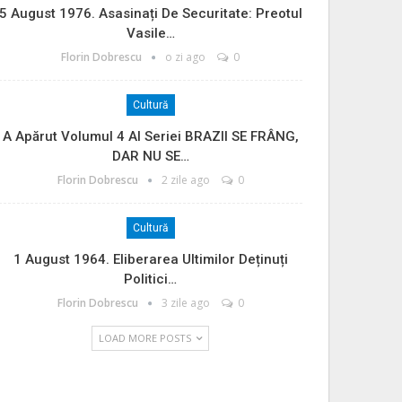
5 August 1976. Asasinați De Securitate: Preotul
Vasile…
Florin Dobrescu
o zi ago
0
Cultură
A Apărut Volumul 4 Al Seriei BRAZII SE FRÂNG,
DAR NU SE…
Florin Dobrescu
2 zile ago
0
Cultură
1 August 1964. Eliberarea Ultimilor Deținuți
Politici…
Florin Dobrescu
3 zile ago
0
LOAD MORE POSTS