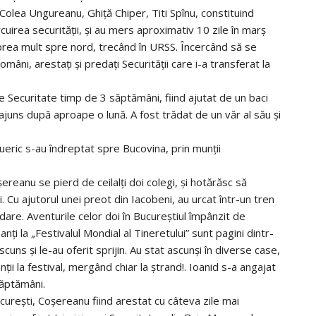
Colea Ungureanu, Ghiţă Chiper, Titi Spînu, constituind
cuirea securităţii, şi au mers aproximativ 10 zile în marş
prea mult spre nord, trecând în URSS. Încercând să se
mâni, arestaţi şi predaţi Securităţii care i-a transferat la
de Securitate timp de 3 săptămâni, fiind ajutat de un baci
ajuns după aproape o lună. A fost trădat de un văr al său şi
ueric s-au îndreptat spre Bucovina, prin munţii
ereanu se pierd de ceilalţi doi colegi, şi hotărăsc să
Cu ajutorul unei preot din Iacobeni, au urcat într-un tren
dare. Aventurile celor doi în Bucureştiul împânzit de
panţi la „Festivalul Mondial al Tineretului” sunt pagini dintr-
cuns şi le-au oferit sprijin. Au stat ascunşi în diverse case,
nţii la festival, mergând chiar la ştrand!. Ioanid s-a angajat
săptămâni.
ureşti, Coşereanu fiind arestat cu câteva zile mai