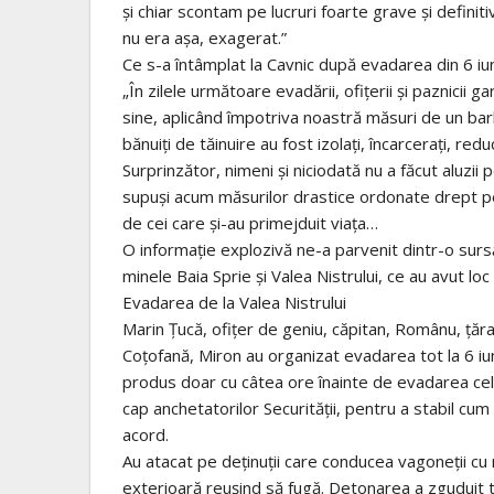
şi chiar scontam pe lucruri foarte grave şi definit
nu era aşa, exagerat.”
Ce s-a întâmplat la Cavnic după evadarea din 6 iu
„În zilele următoare evadării, ofiţerii şi paznicii ga
sine, aplicând împotriva noastră măsuri de un barb
bănuiţi de tăinuire au fost izolaţi, încarceraţi, redu
Surprinzător, nimeni şi niciodată nu a făcut aluzii
supuşi acum măsurilor drastice ordonate drept p
de cei care şi-au primejduit viaţa…
O informaţie explozivă ne-a parvenit dintr-o sursă
minele Baia Sprie şi Valea Nistrului, ce au avut l
Evadarea de la Valea Nistrului
Marin Ţucă, ofiţer de geniu, căpitan, Românu, ţăra
Coţofană, Miron au organizat evadarea tot la 6 iu
produs doar cu câtea ore înainte de evadarea celo
cap anchetatorilor Securităţii, pentru a stabil cum
acord.
Au atacat pe deţinuţii care conducea vagoneţii cu 
exterioară reuşind să fugă. Detonarea a zguduit t