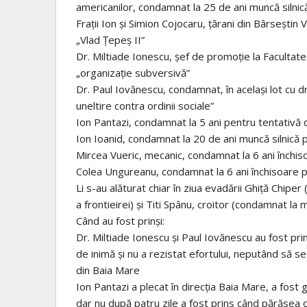
americanilor, condamnat la 25 de ani muncă silnic
Fraţii Ion şi Simion Cojocaru, ţărani din Bârseştin V
„Vlad Ţepeş II”
Dr. Miltiade Ionescu, şef de promoţie la Facultat
„organizaţie subversivă”
Dr. Paul Iovănescu, condamnat, în acelaşi lot cu dr
uneltire contra ordinii sociale”
Ion Pantazi, condamnat la 5 ani pentru tentativă 
Ion Ioanid, condamnat la 20 de ani muncă silnică p
Mircea Vueric, mecanic, condamnat la 6 ani închis
Colea Ungureanu, condamnat la 6 ani închisoare pen
Li s-au alăturat chiar în ziua evadării Ghiţă Chip
a frontieirei) şi Titi Spânu, croitor (condamnat la m
Când au fost prinşi:
Dr. Miltiade Ionescu şi Paul Iovănescu au fost pri
de inimă şi nu a rezistat efortului, neputând să s
din Baia Mare
Ion Pantazi a plecat în direcţia Baia Mare, a fost 
dar nu după patru zile a fost prins când părăsea 