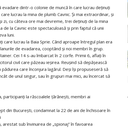
evadare dintr-o colonie de muncă în care lucrau deţinuţi
 care lucrau la mina de plumb Cavnic. Şi mai extraordinar, şi
şi zi, cu câteva ore mai devreme, trei deţinuţi de la mina
a de la Cavnic este spectaculoasă şi prin faptul că unii
eva luni.
ţi care lucrau la Baia Sprie. Când aproape întregul plan era
 planurile de evadarea, cooptând şi noi membri în grup.
ainer. Cei 14 s-au îmbarcat în 2 corfe. Primii 6, aflaţi în
ncitorul civil care păzeau ieşirea. Reuşind să depăşească
 în pădurea care înconjura lagărul. Deşi îşi propuseseră să
cât de unul singur, sau în grupuri mai mici, au încercat să
.
, participanţi la răscoalele ţărăneşti, membri ai
ept din Bucureşti, condamnat la 22 de ani de închisoare în
i
ă, arestat sub învinuirea de „spionaj” în favoarea