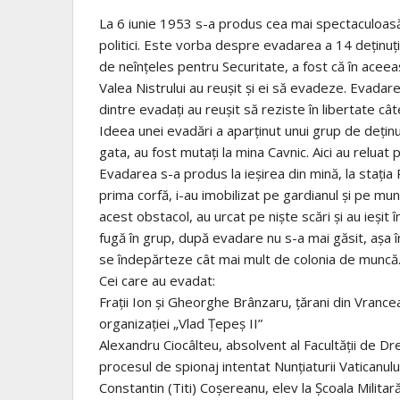
La 6 iunie 1953 s-a produs cea mai spectaculoasă 
politici. Este vorba despre evadarea a 14 deţinuţi
de neînţeles pentru Securitate, a fost că în aceea
Valea Nistrului au reuşit şi ei să evadeze. Evadare
dintre evadaţi au reuşit să reziste în libertate cât
Ideea unei evadări a aparţinut unui grup de deţinu
gata, au fost mutaţi la mina Cavnic. Aici au reluat
Evadarea s-a produs la ieşirea din mină, la staţia R
prima corfă, i-au imobilizat pe gardianul şi pe mu
acest obstacol, au urcat pe nişte scări şi au ieşit
fugă în grup, după evadare nu s-a mai găsit, aşa în
se îndepărteze cât mai mult de colonia de muncă
Cei care au evadat:
Fraţii Ion şi Gheorghe Brânzaru, ţărani din Vrancea
organizaţiei „Vlad Ţepeş II”
Alexandru Ciocâlteu, absolvent al Facultăţii de Dr
procesul de spionaj intentat Nunţiaturii Vaticanulu
Constantin (Titi) Coşereanu, elev la Şcoala Militar