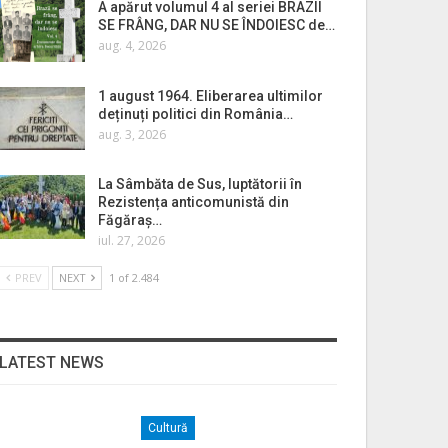
A apărut volumul 4 al seriei BRAZII
SE FRÂNG, DAR NU SE ÎNDOIESC de…
aug. 4, 2026
1 august 1964. Eliberarea ultimilor
deținuți politici din România…
aug. 3, 2026
La Sâmbăta de Sus, luptătorii în
Rezistența anticomunistă din
Făgăraș…
iul. 27, 2026
PREV
NEXT
1 of 2.484
LATEST NEWS
Cultură