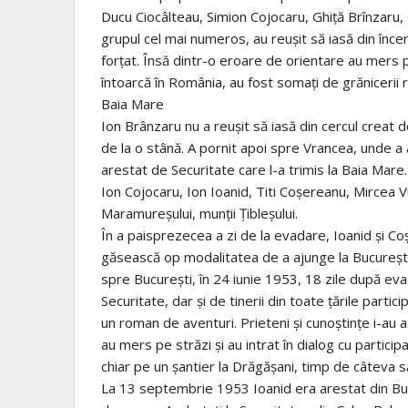
Ducu Ciocâlteau, Simion Cojocaru, Ghiţă Brînzaru, 
grupul cel mai numeros, au reuşit să iasă din încer
forţat. Însă dintr-o eroare de orientare au mers 
întoarcă în România, au fost somaţi de grănicerii ro
Baia Mare
Ion Brânzaru nu a reuşit să iasă din cercul creat 
de la o stână. A pornit apoi spre Vrancea, unde a 
arestat de Securitate care l-a trimis la Baia Mare.
Ion Cojocaru, Ion Ioanid, Titi Coşereanu, Mircea V
Maramureşului, munţii Ţibleşului.
În a paisprezecea a zi de la evadare, Ioanid şi Coş
găsească op modalitatea de a ajunge la Bucureşti. 
spre Bucureşti, în 24 iunie 1953, 18 zile după eva
Securitate, dar şi de tinerii din toate ţările partici
un roman de aventuri. Prieteni şi cunoştinţe i-au as
au mers pe străzi şi au intrat în dialog cu participa
chiar pe un şantier la Drăgăşani, timp de câteva 
La 13 septembrie 1953 Ioanid era arestat din Buc