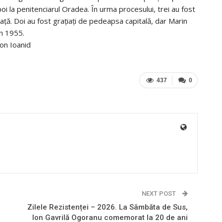
apoi la penitenciarul Oradea. În urma procesului, trei au fost
iaţă. Doi au fost graţiaţi de pedeapsa capitală, dar Marin
în 1955.
Ion Ioanid
437
0
NEXT POST
Zilele Rezistenței – 2026. La Sâmbăta de Sus,
Ion Gavrilă Ogoranu comemorat la 20 de ani