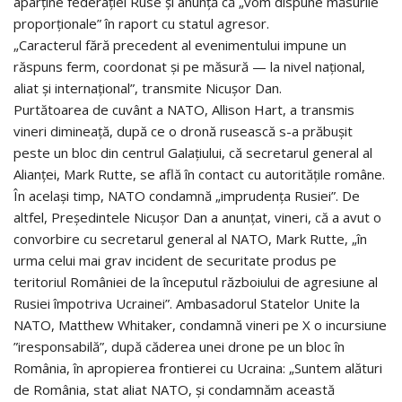
aparţine federaţiei Ruse şi anunţă că „vom dispune măsurile
proporţionale” în raport cu statul agresor.
„Caracterul fără precedent al evenimentului impune un
răspuns ferm, coordonat şi pe măsură — la nivel naţional,
aliat şi internaţional”, transmite Nicuşor Dan.
Purtătoarea de cuvânt a NATO, Allison Hart, a transmis
vineri dimineață, după ce o dronă rusească s-a prăbușit
peste un bloc din centrul Galațiului, că secretarul general al
Alianței, Mark Rutte, se află în contact cu autoritățile române.
În același timp, NATO condamnă „imprudența Rusiei”. De
altfel, Preşedintele Nicuşor Dan a anunţat, vineri, că a avut o
convorbire cu secretarul general al NATO, Mark Rutte, „în
urma celui mai grav incident de securitate produs pe
teritoriul României de la începutul războiului de agresiune al
Rusiei împotriva Ucrainei”. Ambasadorul Statelor Unite la
NATO, Matthew Whitaker, condamnă vineri pe X o incursiune
”iresponsabilă”, după căderea unei drone pe un bloc în
România, în apropierea frontierei cu Ucraina: „Suntem alături
de România, stat aliat NATO, și condamnăm această