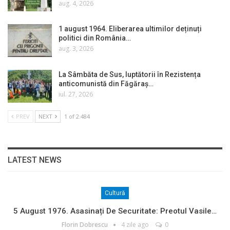
aug. 4, 2026
1 august 1964. Eliberarea ultimilor deținuți
politici din România…
aug. 3, 2026
La Sâmbăta de Sus, luptătorii în Rezistența
anticomunistă din Făgăraș…
iul. 27, 2026
PREV
NEXT
1 of 2.484
LATEST NEWS
Cultură
5 August 1976. Asasinați De Securitate: Preotul Vasile…
Florin Dobrescu
4 zile ago
0