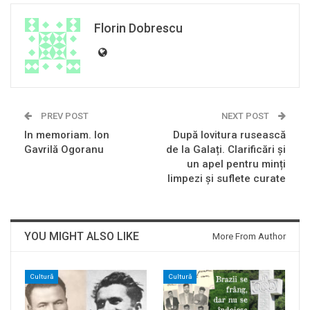
Florin Dobrescu
PREV POST
NEXT POST
In memoriam. Ion
După lovitura rusească
Gavrilă Ogoranu
de la Galați. Clarificări și
un apel pentru minți
limpezi și suflete curate
YOU MIGHT ALSO LIKE
More From Author
Cultură
Cultură