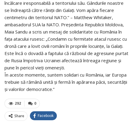
încălcare iresponsabilă a teritoriului său. Gândurile noastre
se îndreaptă către răniții din Galați. Vom apăra fiecare
centimetru din teritoriul NATO.” – Matthew Whitaker,
ambasadorul SUA la NATO. Președinta Republicii Moldova,
Maia Sandu a scris un mesaj de solidaritate cu România în
fața atacului rusesc: „Condamn cu fermitate atacul rusesc cu
dronă care a lovit civili români în propriile locuințe, la Galați.
Este încă o dovadă a faptului că războiul de agresiune purtat
de Rusia împotriva Ucrainei afectează întreaga regiune și
pune în pericol vieți omenești.
În aceste momente, suntem solidari cu România, iar Europa
trebuie să rămână unită și fermă în apărarea păcii, securității
și valorilor democratice.”
292
0
Share
Facebook