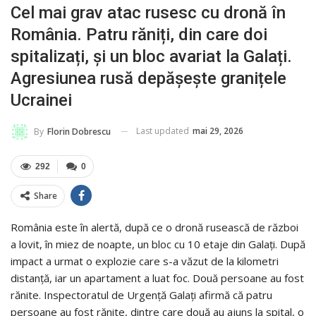
Cel mai grav atac rusesc cu dronă în
România. Patru răniți, din care doi
spitalizați, și un bloc avariat la Galați.
Agresiunea rusă depășește granițele
Ucrainei
Last updated
mai 29, 2026
By
Florin Dobrescu
292
0
Share
România este în alertă, după ce o dronă rusească de război
a lovit, în miez de noapte, un bloc cu 10 etaje din Galați. După
impact a urmat o explozie care s-a văzut de la kilometri
distanță, iar un apartament a luat foc. Două persoane au fost
rănite. Inspectoratul de Urgență Galați afirmă că patru
persoane au fost rănite, dintre care două au ajuns la spital, o