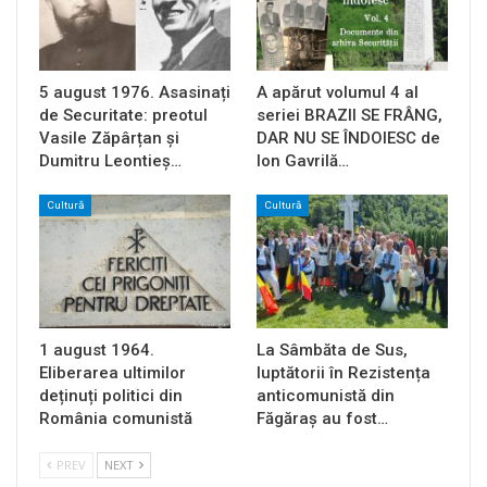
5 august 1976. Asasinați
A apărut volumul 4 al
de Securitate: preotul
seriei BRAZII SE FRÂNG,
Vasile Zăpârțan și
DAR NU SE ÎNDOIESC de
Dumitru Leontieș…
Ion Gavrilă…
Cultură
Cultură
1 august 1964.
La Sâmbăta de Sus,
Eliberarea ultimilor
luptătorii în Rezistența
deținuți politici din
anticomunistă din
România comunistă
Făgăraș au fost…
PREV
NEXT