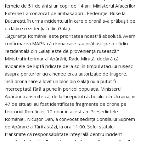
femeie de 51 de ani și un copil de 14 ani. Ministerul Afacerilor
Externe l-a convocat pe ambasadorul Federației Ruse la
București, în urma incidentului în care o dronă s-a prăbușit pe
o clădire rezidențială din Galați.
„Siguranța României este prioritatea noastră absolută. Avem
confirmarea MAPN că drona care s-a prăbușit pe o clădire
rezidențială din Galați este de proveniență rusească.”
Ministrul interimar al Apărării, Radu Miruță, declară că
avioanele de luptă ridicate de la sol în timpul atacului rusesc
asupra porturilor ucrainenee erau autorizație de tragere,
însă drona care a lovit un bloc din Galați nu a putut fi
interceptată fără a pune în pericol populația. Ministerul
Apărării transmite că, de la începutul războiului din Ucraina, în
47 de situaţii au fost identificate fragmente de drone pe
teritoriul României, 12 doar în acest an. Preşedintele
României, Nicuşor Dan, a convocat şedinţa Consiliului Suprem
de Apărare a Ţării astăzi, la ora 11.00. Şeful statului
transmite că responsabilitate integrală pentru incident