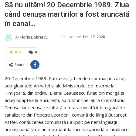
Să nu uităm! 20 Decembrie 1989. Ziua
când cenușa martirilor a fost aruncată
în canal…
Last updated
feb. 17, 2026
By
Florin Dobrescu
854
0
Share
20 Decembrie 1989. Patruzeci și trei de eroi-martiri căzuți
sub gloanțele Armatei și ale Ministerului de Interne la
Timișoara, din ordinul Elenei Ceaușescu furați din morgă și
aduși noaptea la București, au fost incinerați la Crematoriul
Cenușa, iar cenușa rezultată a fost aruncată într-o gură de
canalizare din Popești Leordeni, comună de lângă București.
Astfel, conducerea comunistă i-a lipsit pe nemângâiații
urmași până și de un mormânt la care sa aprindă o lumânare