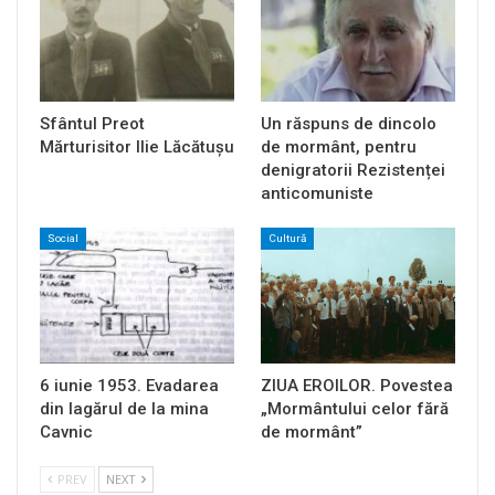
Sfântul Preot
Un răspuns de dincolo
Mărturisitor Ilie Lăcătușu
de mormânt, pentru
denigratorii Rezistenței
anticomuniste
Social
Cultură
6 iunie 1953. Evadarea
ZIUA EROILOR. Povestea
din lagărul de la mina
„Mormântului celor fără
Cavnic
de mormânt”
PREV
NEXT