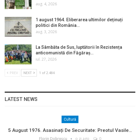
aug. 4, 2026
1 august 1964. Eliberarea ultimilor deținuți
politici din România…
aug. 3, 2026
La Sâmbăta de Sus, luptătorii în Rezistența
anticomunistă din Făgăraș…
iul. 27, 2026
PREV
NEXT
1 of 2.484
LATEST NEWS
Cultură
5 August 1976. Asasinați De Securitate: Preotul Vasile…
Florin Dobrescu
o zi ago
0