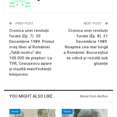
PREV POST
NEXT POST
Cronica unei revoluții
Cronica unei revoluții
furate (Ep. 7). 20
furate (Ep. 8). 21
Decembrie 1989. Primul
Decembrie 1989.
oraș liber al României.
Noaptea cea mai lungă
„Tatăl nostru” din
a României. Bucureștiul
100.000 de piepturi. La
se ridică și rezistă sub
TVR, Ceaușescu apare
gloanțe
și insultă manifestanții
timișoreni
YOU MIGHT ALSO LIKE
More From Author
Social
Social