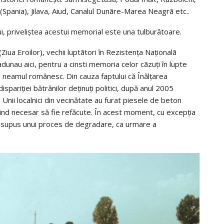
Spania), Jilava, Aiud, Canalul Dunãre-Marea Neagrã etc..
ului, priveliștea acestui memorial este una tulburãtoare.
(Ziua Eroilor), vechii luptãtori în Rezistența Naționalã
 adunau aici, pentru a cinsti memoria celor cãzuți în lupte
 neamul românesc. Din cauza faptului că Înălțarea
dispariției bătrânilor deținuți politici, după anul 2005
 Unii localnici din vecinătate au furat piesele de beton
iind necesar să fie refăcute. În acest moment, cu excepția
ste supus unui proces de degradare, ca urmare a