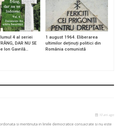
lumul 4 al seriei
1 august 1964. Eliberarea
 FRÂNG, DAR NU SE
ultimilor deținuți politici din
e Ion Gavrilă…
România comunistă
10 ani ago
ordonata si mentinuta in liniile democratice consacrate si nu este