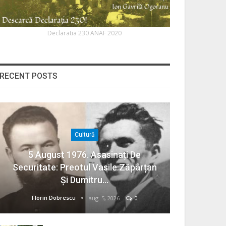
Declaratia 230 ANAF 2020
RECENT POSTS
Cultură
5 August 1976. Asasinați De
Securitate: Preotul Vasile Zăpârțan
Și Dumitru…
Florin Dobrescu
aug. 5, 2026
0