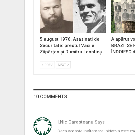
5 august 1976. Asasinați de
A apărut vo
Securitate: preotul Vasile
BRAZII SE
Zăpârțan și Dumitru Leontieș…
ÎNDOIESC d
PREV
NEXT
10 COMMENTS
I.nic Carasteanu
Says
Daca aceasta inaltatoare initiativa este co