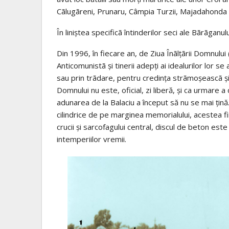
Cãlugãreni, Prunaru, Câmpia Turzii, Majadahonda (
În liniștea specificã întinderilor seci ale Bãrãgan
Din 1996, în fiecare an, de Ziua Înãlțãrii Domnului 
Anticomunistã și tinerii adepți ai idealurilor lor se
sau prin trãdare, pentru credința strãmoșeascã și
Domnului nu este, oficial, zi liberă, și ca urmare a 
adunarea de la Balaciu a început să nu se mai țină.
cilindrice de pe marginea memorialului, acestea f
crucii și sarcofagului central, discul de beton e
intemperiilor vremii.