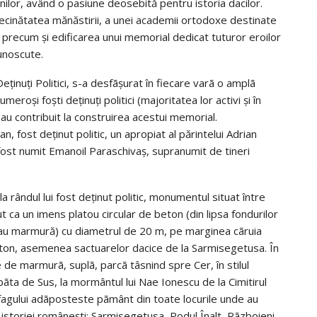
nilor, având o pasiune deosebită pentru istoria dacilor.
 vecinătatea mănăstirii, a unei academii ortodoxe destinate
), precum și edificarea unui memorial dedicat tuturor eroilor
unoscute.
eținuți Politici, s-a desfãșurat în fiecare varã o amplã
eroși foști deținuți politici (majoritatea lor activi și în
 au contribuit la construirea acestui memorial.
an, fost deținut politic, un apropiat al părintelui Adrian
ost numit Emanoil Paraschivaş, supranumit de tineri
a rândul lui fost deținut politic, monumentul situat între
 ca un imens platou circular de beton (din lipsa fondurilor
 sau marmură) cu diametrul de 20 m, pe marginea cãruia
ton, asemenea sactuarelor dacice de la Sarmisegetusa. În
ce de marmurã, suplã, parcã tâsnind spre Cer, în stilul
bãta de Sus, la mormântul lui Nae Ionescu de la Cimitirul
rcofagului adãposteste pãmânt din toate locurile unde au
ai istoriei românești: Sarmisegetusa, Podul Înalt, Rãzboieni,