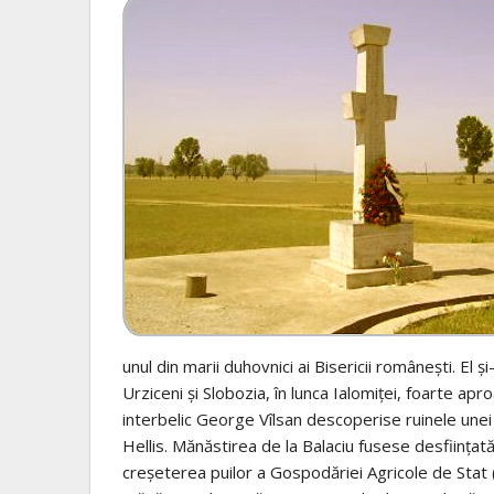
unul din marii duhovnici ai Bisericii românești. El ș
Urziceni și Slobozia, în lunca Ialomiței, foarte ap
interbelic George Vîlsan descoperise ruinele unei 
Hellis. Mănăstirea de la Balaciu fusese desființa
creșeterea puilor a Gospodăriei Agricole de Stat