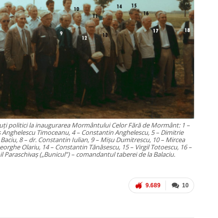
uţi politici la inaugurarea Mormântului Celor Fără de Mormânt: 1 –
s Anghelescu Timoceanu, 4 – Constantin Anghelescu, 5 – Dimitrie
 Baciu, 8 – dr. Constantin Iulian, 9 – Mişu Dumitrescu, 10 – Mircea
heorghe Olariu, 14 – Constantin Tănăsescu, 15 – Virgil Totoescu, 16 –
il Paraschivaş („Bunicul”) – comandantul taberei de la Balaciu.
9.689
10