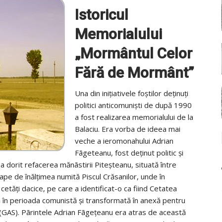
Istoricul
Memorialului
„Mormântul Celor
Fără de Mormânt”
Una din inițiativele foștilor deținuți
politici anticomuniști de după 1990
a fost realizarea memorialului de la
Balaciu. Era vorba de ideea mai
veche a ieromonahului Adrian
Fãgeteanu, fost deținut politic și
i-a dorit refacerea mănãstirii Piteșteanu, situată între
roape de înălțimea numită Piscul Crăsanilor, unde în
cetăți dacice, pe care a identificat-o ca fiind Cetatea
tă în perioada comunistă și transformată în anexă pentru
 (GAS). Pãrintele Adrian Fãgețeanu era atras de această