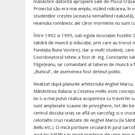
mănăstire datorită apropierii sale de Piscul Crăsa
Proiectul său era mai amplu, vizând ridicarea, în
studenților creștini (aceasta nemaifiind realizată
neamului românesc ale căror morminte nu sunt c
Între 1992 si 1995, sub egida Asociației Foștilor D
tabãrã de muncã și educație, prin care au trecut num
Fundația Buna Vestire), dar și multi studenți, care
Coordonatorul tehnic a fost dr. ing. Constantin Iuli
Făgețeanu, iar comandant al taberei de muncã a f
„Bunicul”, de asemenea fost detinut politic.
Realizat dupã planurile arhitectului Anghel Marcu, l
Mãnãstirea Balaciu și Cetatea Hellis este conceput
nu s-a mai putut realiza acoperirea cu travertin
sunt amplasate scaune de priveghere, tot din be
centrul discului uriaș se aflã un sarcofag si o cru
celorlalte cruci realizate de Anghel Marcu (la Sâm
Bellu etc.). O micã portiune circularã în jurul sa
avut loc bãtãlii sau morți martirice ale unor eroi 