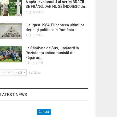
A apărut volumul 4 al seriei BRAZII
SE FRÂNG, DAR NU SE ÎNDOIESC de…
aug. 4, 2026
1 august 1964. Eliberarea ultimilor
deținuți politici din România…
aug. 3, 2026
La Sâmbăta de Sus, luptătorii în
Rezistența anticomunistă din
Făgăraș…
iul. 27, 2026
PREV
NEXT
1 of 2.484
LATEST NEWS
Cultură