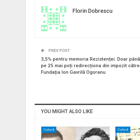
Florin Dobrescu
PREV POST
3,5% pentru memoria Rezistenței. Doar până
pe 25 mai poți redirecționa din impozit către
Fundația Ion Gavrilă Ogoranu
YOU MIGHT ALSO LIKE
Cultură
Cultură