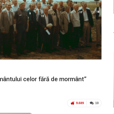
ântului celor fără de mormânt”
9.689
10