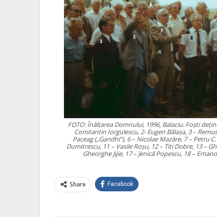
FOTO: Înălțarea Domnului, 1996, Balaciu. Foşti deţin
Constantin Iorgulescu, 2- Eugen Bălaşa, 3 – Remu
Paceag („Gandhi”), 6 – Nicolae Mazăre, 7 – Petru C.
Dumitrescu, 11 – Vasile Roşu, 12 – Titi Dobre, 13 – G
Gheorghe Jijie, 17 – Jenică Popescu, 18 – Emano
Share
Facebook