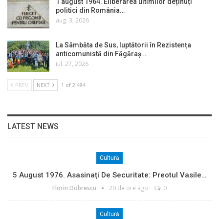
1 august 1964. Eliberarea ultimilor deținuți
politici din România…
aug. 3, 2026
La Sâmbăta de Sus, luptătorii în Rezistența
anticomunistă din Făgăraș…
iul. 27, 2026
PREV
NEXT
1 of 2.484
LATEST NEWS
Cultură
5 August 1976. Asasinați De Securitate: Preotul Vasile…
Florin Dobrescu
20 de ore ago
0
Cultură