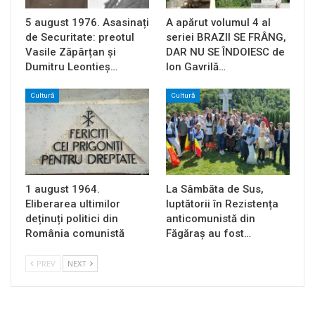
5 august 1976. Asasinați
A apărut volumul 4 al
de Securitate: preotul
seriei BRAZII SE FRÂNG,
Vasile Zăpârțan și
DAR NU SE ÎNDOIESC de
Dumitru Leontieș…
Ion Gavrilă…
Cultură
Cultură
1 august 1964.
La Sâmbăta de Sus,
Eliberarea ultimilor
luptătorii în Rezistența
deținuți politici din
anticomunistă din
România comunistă
Făgăraș au fost…
PREV
NEXT