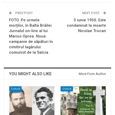
PREV POST
NEXT POST
FOTO. Pe urmele
5 iunie 1950. Este
morților, în Balta Brăilei.
condamnat la moarte
Jurnalul on-line al lui
Nicolae Trocan
Marius Oprea. Noua
campanie de săpături în
cimitirul lagărului
comunist de la Salcia
YOU MIGHT ALSO LIKE
More From Author
Cultură
Cultură