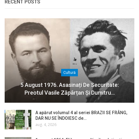
RECENT POSTS
Cultură
5 August 1976. Asasinați De Securitate:
Preotul Vasile Zăpârțan Și Dumitru…
A apărut volumul 4 al seriei BRAZII SE FRÂNG,
DAR NU SE ÎNDOIESC de…
aug. 4, 2026