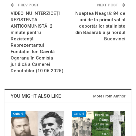
PREV POST
NEXT POST
VIDEO. NU INTERZICEȚI
Noaptea Neagră: 84 de
REZISTENȚA
ani de la primul val al
ANTICOMUNISTĂ! 2
deportărilor staliniste
minute pentru
din Basarabia și nordul
Rezistență!
Bucovinei
Reprezentantul
Fundației Ion Gavrilă
Ogoranu în Comisia
juridică a Camerei
Deputaților (10.06.2025)
YOU MIGHT ALSO LIKE
More From Author
Cultură
Cultură