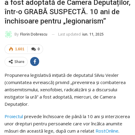
a fost adoptată de Camera Deputaților,
într-o GRABĂ SUSPECTĂ. 10 ani de
închisoare pentru „legionarism”
Last updated
iun. 11, 2025
By
Florin Dobrescu
1.601
0
Share
Propunerea legislativă inițiată de deputatul Silviu Vexler
(comunitatea evreiască) privind „prevenirea şi combaterea
antisemitismului, xenofobiei, radicalizării şi a discursului
instigator la ură” a fost adoptată, miercuri, de Camera
Deputaților.
Proiectul
prevede închisoare de până la 10 ani și interzicerea
unor drepturi pentru persoanele care vor încălca anumite
măsuri din această lege, după cum a relatat
RostOnline
.