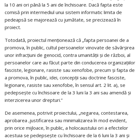
la 10 ani ori până la 5 ani de închisoare. Dacă fapta este
comisă prin intermediul unui sistem informatic limita de
pedeapsă se majorează cu jumătate, se precizează în
proiect.
Totodată, proiectul menționează că „fapta persoanei de a
promova, în public, cultul persoanelor vinovate de săvârşirea
unor infracţiuni de genocid, contra umanităţii şi de război, al
persoanelor care au făcut parte din conducerea organizaţiilor
fasciste, legionare, rasiste sau xenofobe, precum şi fapta de
a promova, în public, idei, concepţii sau doctrine fasciste,
legionare, rasiste sau xenofobe, în sensul art. 2 lit. a), se
pedepseşte cu închisoare de la 3 luni la 3 ani sau amendă şi
interzicerea unor drepturi.”
De asemenea, potrivit proiectului, „negarea, contestarea,
aprobarea ,justificarea sau minimalizarea în mod evident,
prin orice mijloace, în public, a holocaustului ori a efectelor
acestuia se pedepseşte cu închisoare de la 6 luni la 3 ani şi