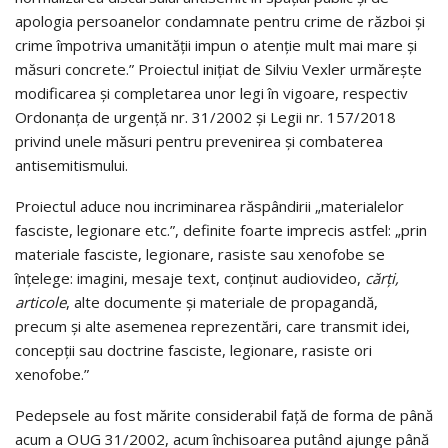
apologia persoanelor condamnate pentru crime de război şi
crime împotriva umanităţii impun o atenţie mult mai mare şi
măsuri concrete.” Proiectul inițiat de Silviu Vexler urmărește
modificarea și completarea unor legi în vigoare, respectiv
Ordonanța de urgență nr. 31/2002 și Legii nr. 157/2018
privind unele măsuri pentru prevenirea și combaterea
antisemitismului.
Proiectul aduce nou incriminarea răspândirii „materialelor
fasciste, legionare etc.”, definite foarte imprecis astfel:
„prin
materiale fasciste, legionare, rasiste sau xenofobe se
înţelege: imagini, mesaje text, conţinut audiovideo,
cărţi,
articole
, alte documente şi materiale de propagandă,
precum şi alte asemenea reprezentări, care transmit idei,
concepţii sau doctrine fasciste, legionare, rasiste ori
xenofobe.”
Pedepsele au fost mărite considerabil față de forma de până
acum a OUG 31/2002, acum închisoarea putând ajunge până