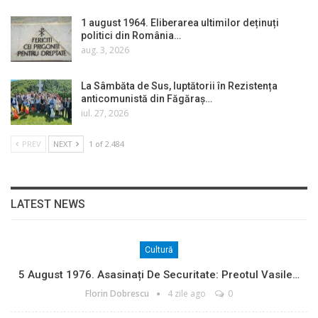
1 august 1964. Eliberarea ultimilor deținuți
politici din România…
aug. 3, 2026
La Sâmbăta de Sus, luptătorii în Rezistența
anticomunistă din Făgăraș…
iul. 27, 2026
PREV
NEXT
1 of 2.484
LATEST NEWS
Cultură
5 August 1976. Asasinați De Securitate: Preotul Vasile…
Florin Dobrescu
4 zile ago
0