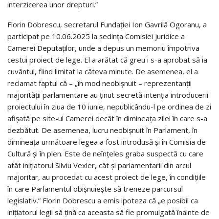
interzicerea unor drepturi.”
Florin Dobrescu, secretarul Fundației Ion Gavrilă Ogoranu, a
participat pe 10.06.2025 la ședința Comisiei juridice a
Camerei Deputaților, unde a depus un memoriu împotriva
cestui proiect de lege. El a arătat că greu i s-a aprobat să ia
cuvântul, fiind limitat la câteva minute. De asemenea, el a
reclamat faptul că – „în mod neobișnuit – reprezentanții
majorității parlamentare au ținut secretă intenția introducerii
proiectului în ziua de 10 iunie, nepublicându-l pe ordinea de zi
afișată pe site-ul Camerei decât în dimineața zilei în care s-a
dezbătut. De asemenea, lucru neobișnuit în Parlament, în
dimineața următoare legea a fost introdusă și în Comisia de
Cultură și în plen. Este de neînțeles graba suspectă cu care
atât inițiatorul Silviu Vexler, cât și parlamentarii din arcul
majoritar, au procedat cu acest proiect de lege, în condițiile
în care Parlamentul obișnuiește să treneze parcursul
legislativ.” Florin Dobrescu a emis ipoteza că „e posibil ca
inițiatorul legii să țină ca aceasta să fie promulgată înainte de