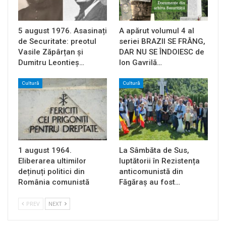
5 august 1976. Asasinați
A apărut volumul 4 al
de Securitate: preotul
seriei BRAZII SE FRÂNG,
Vasile Zăpârțan și
DAR NU SE ÎNDOIESC de
Dumitru Leontieș…
Ion Gavrilă…
Cultură
Cultură
1 august 1964.
La Sâmbăta de Sus,
Eliberarea ultimilor
luptătorii în Rezistența
deținuți politici din
anticomunistă din
România comunistă
Făgăraș au fost…
PREV
NEXT