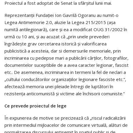
Proiectul a fost adoptat de Senat la sfârșitul lunii mai.
Reprezentanții Fundației Ion Gavrilă Ogoranu au numit-o
Legea Antimemorie 2.0, aluzie la Legea 215/2015 (așa
numită antilegionară), care și ea a modificat OUG 31/2002 în
urmă cu 10 ani, și au acuzat că „prin unele prevederi
îngrădește grav cercetarea istorică și valorificarea
publicistică a acesteia, dar si demersurile memoriale, prin
incriminarea cu pedepse mari a publicării cărților, fotografilor,
documentelor suceptibile de a avea caracter legionar, fascist
etc.. De asemenea, incriminarea in termeni la fel de neclari a
„cultului conducătorilor organizațiilor legionare fasciste etc.”,
afectează memoria unei pleiade întregi de luptători în
rezistența anticomunistă și victime ale închisorii comuniste.”
Ce prevede proiectul de lege
În expunerea de motive se precizează că „riscul radicalizării
prin intermediul mijloacelor de comunicare virtuală, alături de
normalizarea discursului antisemit în spaţiul public şi de