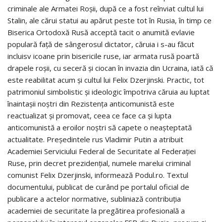
criminale ale Armatei Roșii, după ce a fost reînviat cultul lui
Stalin, ale cărui statui au apărut peste tot în Rusia, în timp ce
Biserica Ortodoxă Rusă acceptă tacit o anumită evlavie
populară față de sângerosul dictator, căruia i s-au făcut
incluisv icoane prin bisericile ruse, iar armata rusă poartă
drapele roșii, cu seceră și ciocan în invazia din Ucraina, iată că
este reabilitat acum și cultul lui Felix Dzerjinski. Practic, tot
patrimoniul simbolistic și ideologic împotriva căruia au luptat
înaintașii noștri din Rezistența anticomunistă este
reactualizat și promovat, ceea ce face ca și lupta
anticomunistă a eroilor noștri să capete o neașteptată
actualitate. Președintele rus Vladimir Putin a atribuit
Academiei Serviciului Federal de Securitate al Federației
Ruse, prin decret prezidențial, numele marelui criminal
comunist Felix Dzerjinski, informează Podul.ro. Textul
documentului, publicat de curând pe portalul oficial de
publicare a actelor normative, subliniază contribuția
academiei de securitate la pregătirea profesională a