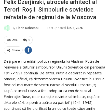
Felix Dzerjinski, atrocele arhitect al
Terorii Roșii. Simbolurile sovietice
reînviate de regimul de la Moscova
Last updated
iun. 8, 2026
By
Florin Dobrescu
294
1
Share
Deși pare incredibil, politica regimului lui Vladimir Putin de
reînviere a tuturor simbolurilor Uniunii Sovietice din perioada
1917-1991 continuă. De altfel, Putin a declarat în repetate
rânduri, oficial, că dezemmbrarea Uniunii Sovietice în 1991 a
fost cel mai mare dezastru istroic al secolului trecut (!!!).
După ce imnul URSS a fost adoptat ca imn de stat al
Federației Ruse, doar cu niște cuvinte schimbate, după ce
„Marele război pentru apărarea patriei” (1941-1945)
acontinuat să fie glorificat la un loc cu toate căpeteniile