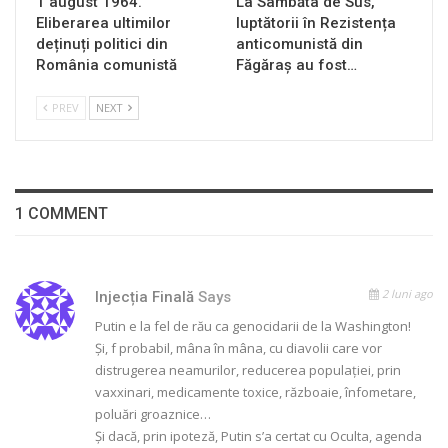
1 august 1964.
La Sâmbăta de Sus,
Eliberarea ultimilor
luptătorii în Rezistența
deținuți politici din
anticomunistă din
România comunistă
Făgăraș au fost…
PREV
NEXT
1 COMMENT
2 luni ago
Injecția Finală
Says
Putin e la fel de rău ca genocidarii de la Washington!
Și, f probabil, mâna în mâna, cu diavolii care vor
distrugerea neamurilor, reducerea populației, prin
vaxxinari, medicamente toxice, războaie, înfometare,
poluări groaznice…
Și dacă, prin ipoteză, Putin s’a certat cu Oculta, agenda