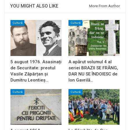
YOU MIGHT ALSO LIKE
More From Author
Cultură
Cultură
5 august 1976. Asasinați
A apărut volumul 4 al
de Securitate: preotul
seriei BRAZII SE FRÂNG,
Vasile Zăpârțan și
DAR NU SE ÎNDOIESC de
Dumitru Leontieș…
Ion Gavrilă…
Cultură
Cultură