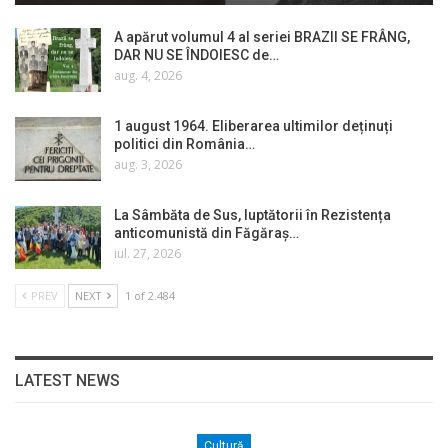
A apărut volumul 4 al seriei BRAZII SE FRÂNG,
DAR NU SE ÎNDOIESC de…
aug. 4, 2026
1 august 1964. Eliberarea ultimilor deținuți
politici din România…
aug. 3, 2026
La Sâmbăta de Sus, luptătorii în Rezistența
anticomunistă din Făgăraș…
iul. 27, 2026
PREV
NEXT
1 of 2.484
LATEST NEWS
Cultură