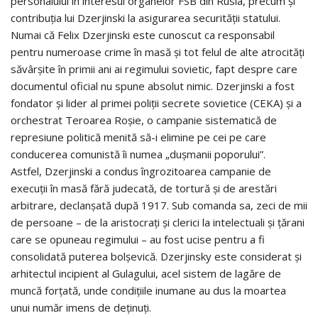
personalului în interesul organelor FSB din Rusia, precum și
contribuția lui Dzerjinski la asigurarea securității statului.
Numai că Felix Dzerjinski este cunoscut ca responsabil
pentru numeroase crime în masă și tot felul de alte atrocități
săvârșite în primii ani ai regimului sovietic, fapt despre care
documentul oficial nu spune absolut nimic. Dzerjinski a fost
fondator și lider al primei poliții secrete sovietice (CEKA) și a
orchestrat Teroarea Roșie, o campanie sistematică de
represiune politică menită să-i elimine pe cei pe care
conducerea comunistă îi numea „dușmanii poporului”.
Astfel, Dzerjinski a condus îngrozitoarea campanie de
execuții în masă fără judecată, de tortură și de arestări
arbitrare, declanșată după 1917. Sub comanda sa, zeci de mii
de persoane – de la aristocrați și clerici la intelectuali și țărani
care se opuneau regimului – au fost ucise pentru a fi
consolidată puterea bolșevică. Dzerjinsky este considerat și
arhitectul incipient al Gulagului, acel sistem de lagăre de
muncă forțată, unde condițiile inumane au dus la moartea
unui număr imens de deținuți.