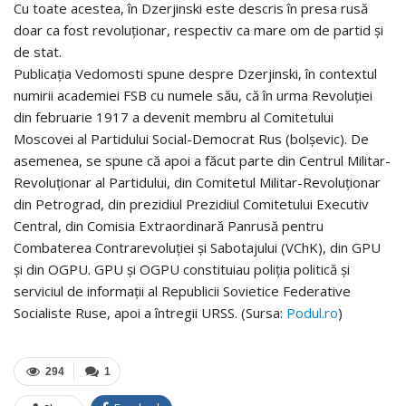
Cu toate acestea, în Dzerjinski este descris în presa rusă
doar ca fost revoluționar, respectiv ca mare om de partid și
de stat.
Publicația Vedomosti spune despre Dzerjinski, în contextul
numirii academiei FSB cu numele său, că în urma Revoluției
din februarie 1917 a devenit membru al Comitetului
Moscovei al Partidului Social-Democrat Rus (bolșevic). De
asemenea, se spune că apoi a făcut parte din Centrul Militar-
Revoluționar al Partidului, din Comitetul Militar-Revoluționar
din Petrograd, din prezidiul Prezidiul Comitetului Executiv
Central, din Comisia Extraordinară Panrusă pentru
Combaterea Contrarevoluției și Sabotajului (VChK), din GPU
și din OGPU. GPU și OGPU constituiau poliția politică și
serviciul de informații al Republicii Sovietice Federative
Socialiste Ruse, apoi a întregii URSS. (Sursa:
Podul.ro
)
294
1