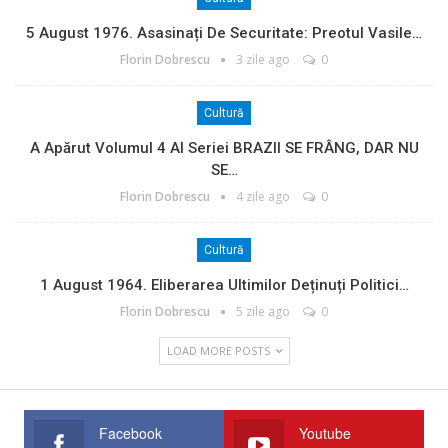
5 August 1976. Asasinați De Securitate: Preotul Vasile…
Florin Dobrescu
3 zile ago
0
Cultură
A Apărut Volumul 4 Al Seriei BRAZII SE FRÂNG, DAR NU
SE…
Florin Dobrescu
4 zile ago
0
Cultură
1 August 1964. Eliberarea Ultimilor Deținuți Politici…
Florin Dobrescu
5 zile ago
0
LOAD MORE POSTS
Facebook
Youtube