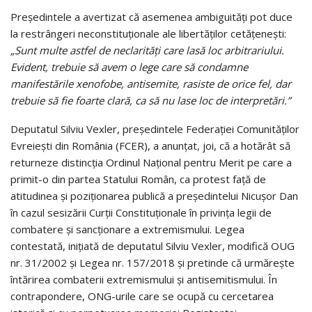
Președintele a avertizat că asemenea ambiguități pot duce
la restrângeri neconstituționale ale libertăților cetățenești:
„Sunt multe astfel de neclarități care lasă loc arbitrariului.
Evident, trebuie să avem o lege care să condamne
manifestările xenofobe, antisemite, rasiste de orice fel, dar
trebuie să fie foarte clară, ca să nu lase loc de interpretări.”
Deputatul Silviu Vexler, preşedintele Federaţiei Comunităţilor
Evreieşti din România (FCER), a anunţat, joi, că a hotărât să
returneze distincţia Ordinul Naţional pentru Merit pe care a
primit-o din partea Statului Român, ca protest față de
atitudinea şi poziţionarea publică a preşedintelui Nicuşor Dan
în cazul sesizării Curţii Constituţionale în privinţa legii de
combatere şi sancţionare a extremismului. Legea
contestată, inițiată de deputatul Silviu Vexler, modifică OUG
nr. 31/2002 și Legea nr. 157/2018 și pretinde că urmărește
întărirea combaterii extremismului și antisemitismului. În
contrapondere, ONG-urile care se ocupă cu cercetarea