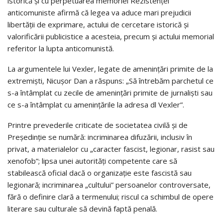
istorică și cu perpetuarea memoriei Rezistenței
anticomuniste afirmă că legea va aduce mari prejudicii
libertății de exprimare, actului de cercetare istorică și
valorificării publicistice a acesteia, precum și actului memorial
referitor la lupta anticomunistă.
La argumentele lui Vexler, legate de amenințări primite de la
extremiști, Nicușor Dan a răspuns: „Să întrebăm parchetul ce
s-a întâmplat cu zecile de amenințări primite de jurnaliști sau
ce s-a întâmplat cu amenințările la adresa dl Vexler”.
Printre prevederile criticate de societatea civilă și de
Președinție se numără: incriminarea difuzării, inclusiv în
privat, a materialelor cu „caracter fascist, legionar, rasist sau
xenofob”; lipsa unei autorități competente care să
stabilească oficial dacă o organizație este fascistă sau
legionară; incriminarea „cultului” persoanelor controversate,
fără o definire clară a termenului; riscul ca schimbul de opere
literare sau culturale să devină faptă penală.