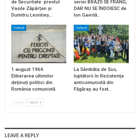
de Securitate: preotul
seriei BRAZII SE FRÂNG,
Vasile Zăpârțan și
DAR NU SE ÎNDOIESC de
Dumitru Leontieș…
Ion Gavrilă…
Cultură
Cultură
1 august 1964.
La Sâmbăta de Sus,
Eliberarea ultimilor
luptătorii în Rezistența
deținuți politici din
anticomunistă din
România comunistă
Făgăraș au fost…
PREV
NEXT
LEAVE A REPLY