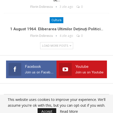
SE…
Florin Dobrescu
3 zile ago
0
Cultură
1 August 1964. Eliberarea Ultimilor Deținuți Politici…
Florin Dobrescu
4 zile ago
0
LOAD MORE POSTS
Facebook
Youtube
Join us on Facebook
Join us on Youtube
This website uses cookies to improve your experience. We'll
© 2025 - All Rights Reserved.
assume you're ok with this, but you can opt-out if you wish.
Website Design:
Buciumul
Accept
Read More