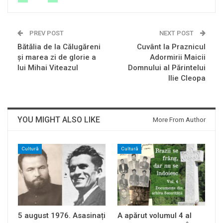
PREV POST
NEXT POST
Bătălia de la Călugăreni
Cuvânt la Praznicul
și marea zi de glorie a
Adormirii Maicii
lui Mihai Viteazul
Domnului al Părintelui
Ilie Cleopa
YOU MIGHT ALSO LIKE
More From Author
Cultură
Cultură
5 august 1976. Asasinați
A apărut volumul 4 al