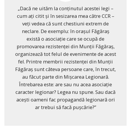
„Dacă ne uităm la conținutul acestei legi –
cum ați citit și în sesizarea mea către CCR –
veți vedea că sunt chestiuni extrem de
neclare. De exemplu: în orașul Făgăraș
există o asociație care se ocupă de
promovarea rezistenței din Munții Făgăraș,
organizează tot felul de evenimente de acest
fel. Printre membrii rezistenței din Munții
Făgăraș sunt câteva persoane care, în trecut,
au făcut parte din Mișcarea Legionară.
Întrebarea este: are sau nu acea asociație
caracter legionar? Legea nu spune. Sau dacă
acești oameni fac propagandă legionară ori
ar trebui să facă pușcărie?”