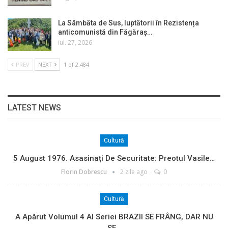
La Sâmbăta de Sus, luptătorii în Rezistența
anticomunistă din Făgăraș…
iul. 27, 2026
PREV
NEXT
1 of 2.484
LATEST NEWS
Cultură
5 August 1976. Asasinați De Securitate: Preotul Vasile…
Florin Dobrescu
2 zile ago
0
Cultură
A Apărut Volumul 4 Al Seriei BRAZII SE FRÂNG, DAR NU