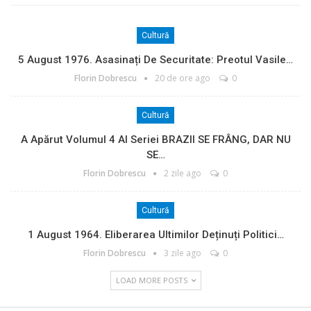
Cultură
5 August 1976. Asasinați De Securitate: Preotul Vasile…
Florin Dobrescu
20 de ore ago
0
Cultură
A Apărut Volumul 4 Al Seriei BRAZII SE FRÂNG, DAR NU
SE…
Florin Dobrescu
2 zile ago
0
Cultură
1 August 1964. Eliberarea Ultimilor Deținuți Politici…
Florin Dobrescu
3 zile ago
0
LOAD MORE POSTS