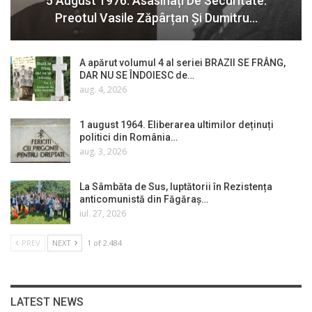
5 August 1976. Asasinați De Securitate:
Preotul Vasile Zăpârțan Și Dumitru…
A apărut volumul 4 al seriei BRAZII SE FRÂNG,
DAR NU SE ÎNDOIESC de…
aug. 4, 2026
1 august 1964. Eliberarea ultimilor deținuți
politici din România…
aug. 3, 2026
La Sâmbăta de Sus, luptătorii în Rezistența
anticomunistă din Făgăraș…
iul. 27, 2026
PREV
NEXT
1 of 2.484
LATEST NEWS