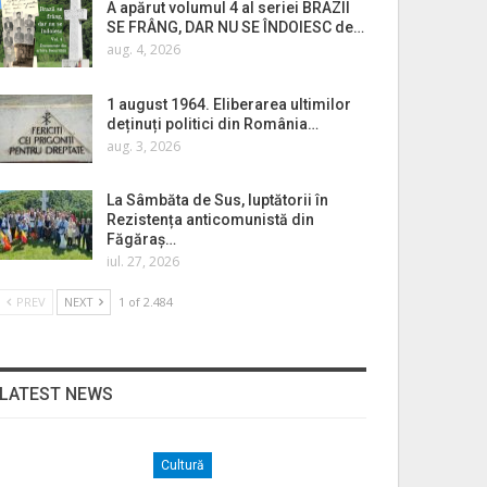
A apărut volumul 4 al seriei BRAZII
SE FRÂNG, DAR NU SE ÎNDOIESC de…
aug. 4, 2026
1 august 1964. Eliberarea ultimilor
deținuți politici din România…
aug. 3, 2026
La Sâmbăta de Sus, luptătorii în
Rezistența anticomunistă din
Făgăraș…
iul. 27, 2026
PREV
NEXT
1 of 2.484
LATEST NEWS
Cultură