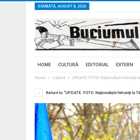
SÂMBĂTĂ, AUGUST 8, 2026
HOME
CULTURĂ
EDITORIAL
EXTERN
Home
Cultură
UPDATE. FOTO. Naţionaliştii întruniţi 
Return to "UPDATE. FOTO. Naţionaliştii întruniţi la