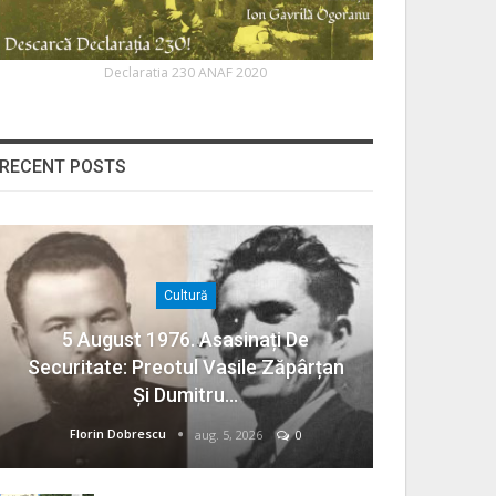
Declaratia 230 ANAF 2020
RECENT POSTS
Cultură
5 August 1976. Asasinați De
Securitate: Preotul Vasile Zăpârțan
Și Dumitru…
Florin Dobrescu
aug. 5, 2026
0