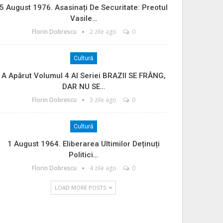
5 August 1976. Asasinați De Securitate: Preotul
Vasile…
Florin Dobrescu
2 zile ago
0
Cultură
A Apărut Volumul 4 Al Seriei BRAZII SE FRÂNG,
DAR NU SE…
Florin Dobrescu
3 zile ago
0
Cultură
1 August 1964. Eliberarea Ultimilor Deținuți
Politici…
Florin Dobrescu
4 zile ago
0
LOAD MORE POSTS