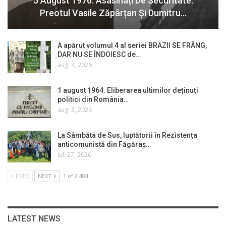
5 August 1976. Asasinați De Securitate:
Preotul Vasile Zăpârțan Și Dumitru…
A apărut volumul 4 al seriei BRAZII SE FRÂNG,
DAR NU SE ÎNDOIESC de…
aug. 4, 2026
1 august 1964. Eliberarea ultimilor deținuți
politici din România…
aug. 3, 2026
La Sâmbăta de Sus, luptătorii în Rezistența
anticomunistă din Făgăraș…
iul. 27, 2026
PREV
NEXT
1 of 2.484
LATEST NEWS