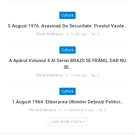
Cultură
5 August 1976. Asasinați De Securitate: Preotul Vasile…
Florin Dobrescu
5 zile ago
0
Cultură
A Apărut Volumul 4 Al Seriei BRAZII SE FRÂNG, DAR NU
SE…
Florin Dobrescu
6 zile ago
0
Cultură
1 August 1964. Eliberarea Ultimilor Deținuți Politici…
Florin Dobrescu
o săptămână ago
0
LOAD MORE POSTS