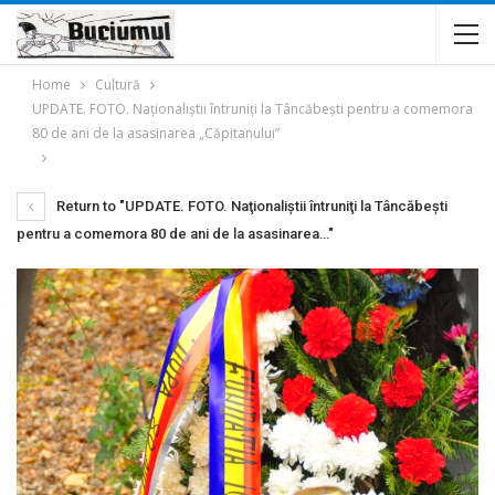
Home
Cultură
UPDATE. FOTO. Naţionaliştii întruniţi la Tâncăbești pentru a comemora
80 de ani de la asasinarea „Căpitanului”
Return to "UPDATE. FOTO. Naţionaliştii întruniţi la Tâncăbești
pentru a comemora 80 de ani de la asasinarea…"