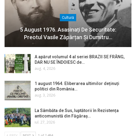
Cultură
5 August 1976. Asasinați De Securitate:
Preotul Vasile Zăpârțan Și Dumitru…
A apărut volumul 4 al seriei BRAZII SE FRÂNG,
DAR NU SE ÎNDOIESC de…
aug. 4, 2026
1 august 1964. Eliberarea ultimilor deținuți
politici din România…
aug. 3, 2026
La Sâmbăta de Sus, luptătorii în Rezistența
anticomunistă din Făgăraș…
iul. 27, 2026
PREV
NEXT
1 of 2.484