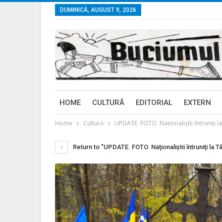
DUMINICĂ, AUGUST 9, 2026
HOME
CULTURĂ
EDITORIAL
EXTERN
Home
Cultură
UPDATE. FOTO. Naţionaliştii întruniţi 
Return to "UPDATE. FOTO. Naţionaliştii întruniţi la