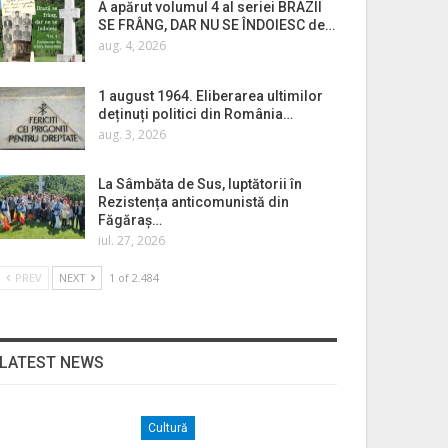
A apărut volumul 4 al seriei BRAZII
SE FRÂNG, DAR NU SE ÎNDOIESC de…
aug. 4, 2026
1 august 1964. Eliberarea ultimilor
deținuți politici din România…
aug. 3, 2026
La Sâmbăta de Sus, luptătorii în
Rezistența anticomunistă din
Făgăraș…
iul. 27, 2026
PREV
NEXT
1 of 2.484
LATEST NEWS
Cultură