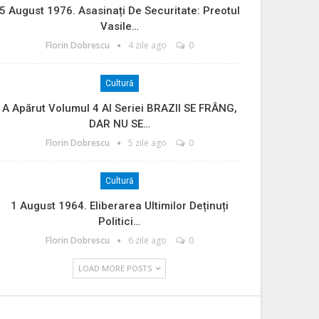
5 August 1976. Asasinați De Securitate: Preotul
Vasile…
Florin Dobrescu
4 zile ago
0
Cultură
A Apărut Volumul 4 Al Seriei BRAZII SE FRÂNG,
DAR NU SE…
Florin Dobrescu
5 zile ago
0
Cultură
1 August 1964. Eliberarea Ultimilor Deținuți
Politici…
Florin Dobrescu
6 zile ago
0
LOAD MORE POSTS