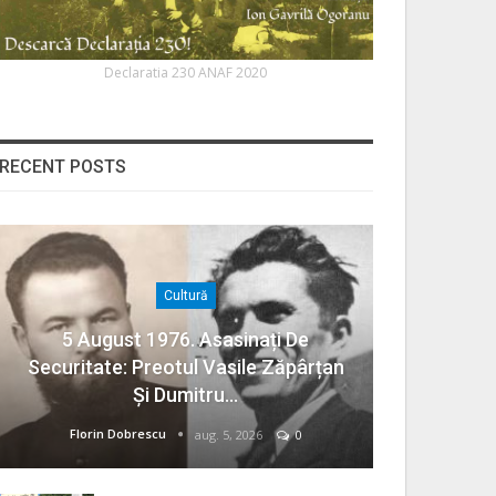
Declaratia 230 ANAF 2020
RECENT POSTS
Cultură
5 August 1976. Asasinați De
Securitate: Preotul Vasile Zăpârțan
Și Dumitru…
Florin Dobrescu
aug. 5, 2026
0