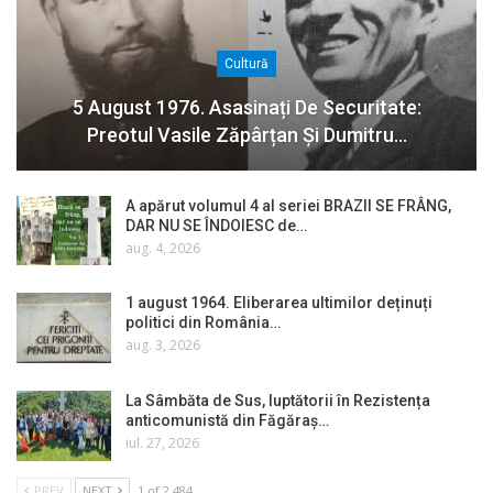
Cultură
5 August 1976. Asasinați De Securitate:
Preotul Vasile Zăpârțan Și Dumitru…
A apărut volumul 4 al seriei BRAZII SE FRÂNG,
DAR NU SE ÎNDOIESC de…
aug. 4, 2026
1 august 1964. Eliberarea ultimilor deținuți
politici din România…
aug. 3, 2026
La Sâmbăta de Sus, luptătorii în Rezistența
anticomunistă din Făgăraș…
iul. 27, 2026
PREV
NEXT
1 of 2.484