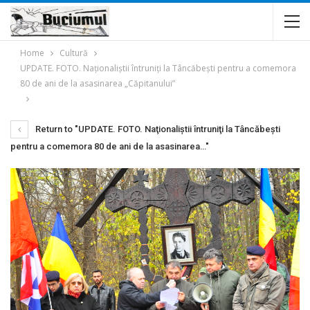
Home
Cultură
UPDATE. FOTO. Naţionaliştii întruniţi la Tâncăbești pentru a comemora
80 de ani de la asasinarea „Căpitanului”
Return to "UPDATE. FOTO. Naţionaliştii întruniţi la Tâncăbești
pentru a comemora 80 de ani de la asasinarea…"