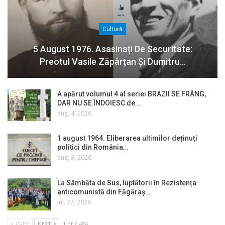
Cultură
5 August 1976. Asasinați De Securitate:
Preotul Vasile Zăpârțan Și Dumitru…
A apărut volumul 4 al seriei BRAZII SE FRÂNG,
DAR NU SE ÎNDOIESC de…
aug. 4, 2026
1 august 1964. Eliberarea ultimilor deținuți
politici din România…
aug. 3, 2026
La Sâmbăta de Sus, luptătorii în Rezistența
anticomunistă din Făgăraș…
iul. 27, 2026
PREV
NEXT
1 of 2.484