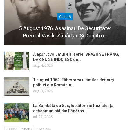
Cultură
5 August 1976. Asasinați De Securitate:
Preotul Vasile Zăpârțan Și Dumitru…
A apărut volumul 4 al seriei BRAZII SE FRÂNG,
DAR NU SE ÎNDOIESC de…
aug. 4, 2026
1 august 1964. Eliberarea ultimilor deținuți
politici din România…
aug. 3, 2026
La Sâmbăta de Sus, luptătorii în Rezistența
anticomunistă din Făgăraș…
iul. 27, 2026
PREV
NEXT
1 of 2.484