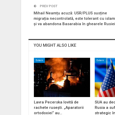
PREV POST
Mihail Neamțu acuză: USR/PLUS susține
migrația necontrolată, este tolerant cu islam
și va abandona Basarabia în ghearele Rusiei
YOU MIGHT ALSO LIKE
Extern
Extern
Lavra Pecerska lovită de
SUA au dec
rachete rusești. „Aparatorii
Rusia a su
ortodoxiei” au…
strategic î