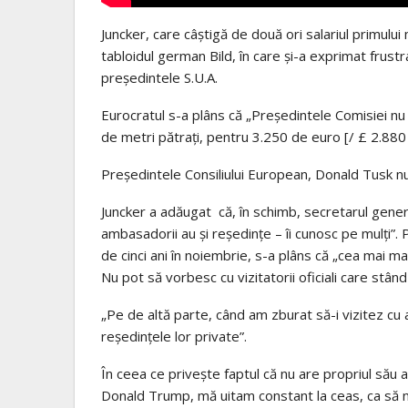
Juncker, care câștigă de două ori salariul primului 
tabloidul german Bild, în care și-a exprimat frustra
președintele S.U.A.
Eurocratul s-a plâns că „Președintele Comisiei nu
de metri pătrați, pentru 3.250 de euro [/ £ 2.880 
Președintele Consiliului European, Donald Tusk nu
Juncker a adăugat că, în schimb, secretarul genera
ambasadorii au și reședințe – îi cunosc pe mulți”.
de cinci ani în noiembrie, s-a plâns că „cea mai m
Nu pot să vorbesc cu vizitatorii oficiali care stân
„Pe de altă parte, când am zburat să-i vizitez cu 
reședințele lor private”.
În ceea ce privește faptul că nu are propriul său 
Donald Trump, mă uitam constant la ceas, ca să n