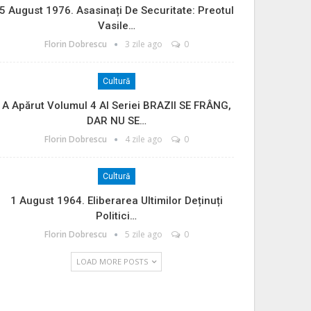
5 August 1976. Asasinați De Securitate: Preotul
Vasile…
Florin Dobrescu
3 zile ago
0
Cultură
A Apărut Volumul 4 Al Seriei BRAZII SE FRÂNG,
DAR NU SE…
Florin Dobrescu
4 zile ago
0
Cultură
1 August 1964. Eliberarea Ultimilor Deținuți
Politici…
Florin Dobrescu
5 zile ago
0
LOAD MORE POSTS