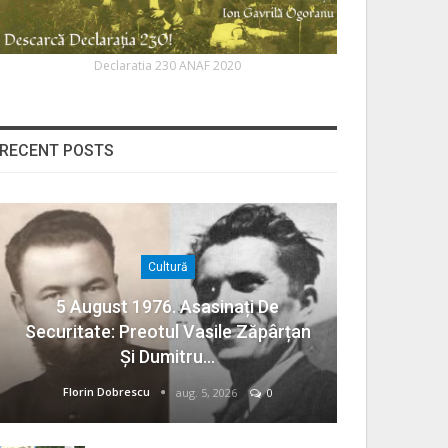
Declaratia 230 ANAF 2020
RECENT POSTS
Cultură
5 August 1976. Asasinați De
Securitate: Preotul Vasile Zăpârțan
Și Dumitru…
Florin Dobrescu
aug. 5, 2026
0