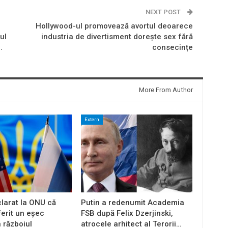
NEXT POST
Hollywood-ul promovează avortul deoarece
ul
industria de divertisment dorește sex fără
.
consecințe
More From Author
Extern
larat la ONU că
Putin a redenumit Academia
ferit un eșec
FSB după Felix Dzerjinski,
n războiul
atrocele arhitect al Terorii…