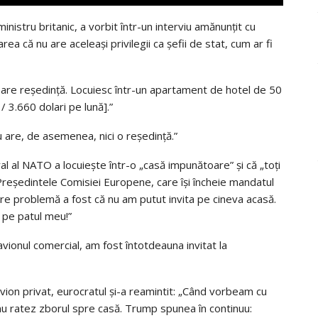
ministru britanic, a vorbit într-un interviu amănunțit cu
rea că nu are aceleași privilegii ca șefii de stat, cum ar fi
 are reședință. Locuiesc într-un apartament de hotel de 50
/ 3.660 dolari pe lună].”
 are, de asemenea, nici o reședință.”
l al NATO a locuiește într-o „casă impunătoare” și că „toți
 Președintele Comisiei Europene, care își încheie mandatul
are problemă a fost că nu am putut invita pe cineva acasă.
d pe patul meu!”
avionul comercial, am fost întotdeauna invitat la
avion privat, eurocratul și-a reamintit: „Când vorbeam cu
u ratez zborul spre casă. Trump spunea în continuu: