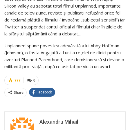
Silicon Valley au sabotat total filmul Unplanned, importante
canale de televiziune, reviste și publicații refuzând orice fel
de reclamă plătită a filmului ( invocând „subiectul sensibil”) iar
Twitter a suspendat contul oficial al filmului chiar în zilele de
la sfârșitul săptămânii când a debutat…
Unplanned spune povestea adevărată a lui Abby Hoffman
(Johnson), o fosta Angajată a Lunii a rețelei de clinici pentru
avorturi Planned Parenthood, care demisionează și devine o
militantă pro- viață , după ce asistat pe viu la un avort.
777
0
Share
Facebook
Alexandru Mihail