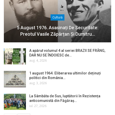
Cultură
5 August 1976. Asasinați De Securitate:
Preotul Vasile Zăpârțan Și Dumitru…
A apărut volumul 4 al seriei BRAZII SE FRÂNG,
DAR NU SE ÎNDOIESC de…
aug. 4, 2026
1 august 1964. Eliberarea ultimilor deținuți
politici din România…
aug. 3, 2026
La Sâmbăta de Sus, luptătorii în Rezistența
anticomunistă din Făgăraș…
iul. 27, 2026