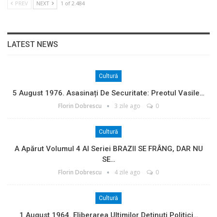
PREV
NEXT
1 of 2.484
LATEST NEWS
Cultură
5 August 1976. Asasinați De Securitate: Preotul Vasile…
Florin Dobrescu
3 zile ago
0
Cultură
A Apărut Volumul 4 Al Seriei BRAZII SE FRÂNG, DAR NU
SE…
Florin Dobrescu
4 zile ago
0
Cultură
1 August 1964. Eliberarea Ultimilor Deținuți Politici…