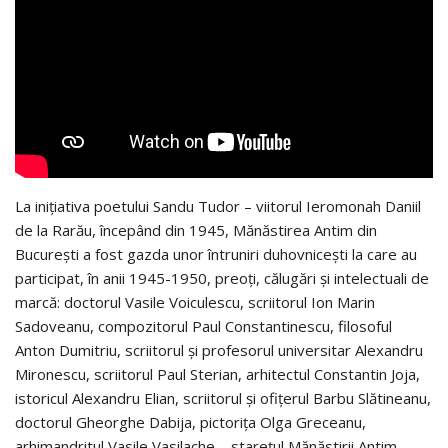
La iniţiativa poetului Sandu Tudor – viitorul Ieromonah Daniil
de la Rarău, începând din 1945, Mănăstirea Antim din
Bucureşti a fost gazda unor întruniri duhovniceşti la care au
participat, în anii 1945-1950, preoţi, călugări şi intelectuali de
marcă: doctorul Vasile Voiculescu, scriitorul Ion Marin
Sadoveanu, compozitorul Paul Constantinescu, filosoful
Anton Dumitriu, scriitorul şi profesorul universitar Alexandru
Mironescu, scriitorul Paul Sterian, arhitectul Constantin Joja,
istoricul Alexandru Elian, scriitorul şi ofiţerul Barbu Slătineanu,
doctorul Gheorghe Dabija, pictoriţa Olga Greceanu,
arhimandritul Vasile Vasilache – stareţul Mănăstirii Antim,