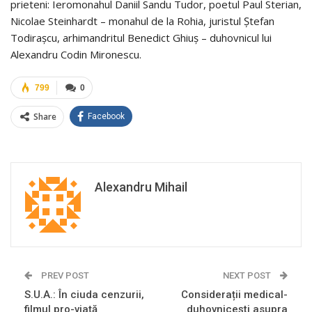
prieteni: Ieromonahul Daniil Sandu Tudor, poetul Paul Sterian,
Nicolae Steinhardt – monahul de la Rohia, juristul Ştefan
Todiraşcu, arhimandritul Benedict Ghiuş – duhovnicul lui
Alexandru Codin Mironescu.
799
0
Share
Facebook
Alexandru Mihail
PREV POST
NEXT POST
S.U.A.: În ciuda cenzurii,
Considerații medical-
filmul pro-viață
duhovnicești asupra