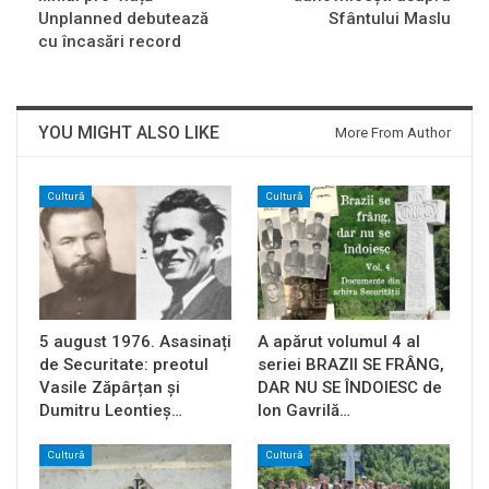
Unplanned debutează
Sfântului Maslu
cu încasări record
YOU MIGHT ALSO LIKE
More From Author
Cultură
Cultură
5 august 1976. Asasinați
A apărut volumul 4 al
de Securitate: preotul
seriei BRAZII SE FRÂNG,
Vasile Zăpârțan și
DAR NU SE ÎNDOIESC de
Dumitru Leontieș…
Ion Gavrilă…
Cultură
Cultură