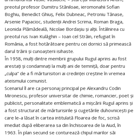
preotul profesor Dumitru Stăniloae, ieromonahii Sofian
Boghiu, Benedict Ghiuş, Felix Dubneac, Petroniu Tănase,
Arsenie Papacioc, studenţii Andrei Scrima, Roman Braga,
Leonida Plămădeală, Nicolae Bordaşiu şi alţii. Întâlnirea cu
preotul rus Ivan Kulâghin – Ioan cel Străin, refugiat în
România, a fost hotărâtoare pentru cei dornici să primească
darul trăirii şi cunoaşterii isihaste.
În 1958, mulţi dintre membrii grupului Rugul aprins au fost
arestaţi şi condamnaţi la mulţi ani de temniţă, doar pentru
„culpa” de a fi mărturisitori ai credinţei creştine în vremea
ateismului comunist.
Scenariul îl are ca personaj principal pe Alexandru Codin
Mironescu, profesor universitar de chimie, romancier, poet şi
publicist, personalitate emblematică a mişcării Rugul aprins şi
a fost structurat de mărturisirile şi cugetările duhovniceşti pe
care le-a lăsat în cartea intitulată Floarea de foc, scrisă
imediat după eliberarea sa din închisoarea de la Aiud, în
1963. În plan secund se conturează chipul marilor săi