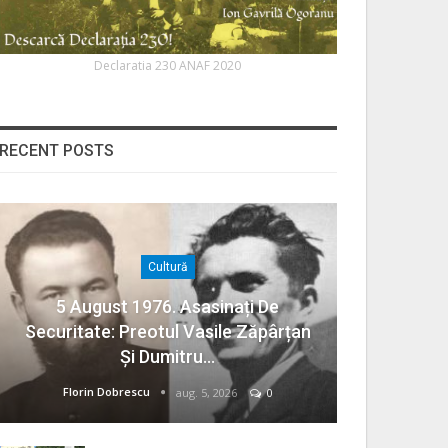
Declaratia 230 ANAF 2020
RECENT POSTS
Cultură
5 August 1976. Asasinați De
Securitate: Preotul Vasile Zăpârțan
Și Dumitru…
Florin Dobrescu
aug. 5, 2026
0