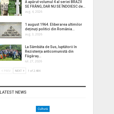
A apărut volumul 4 al seriei BRAZII
SE FRÂNG, DAR NU SE ÎNDOIESC de…
aug. 4, 2026
1 august 1964. Eliberarea ultimilor
deținuți politici din România…
aug. 3, 2026
La Sâmbăta de Sus, luptătorii în
Rezistența anticomunistă din
Făgăraș…
iul. 27, 2026
PREV
NEXT
1 of 2.484
LATEST NEWS
Cultură