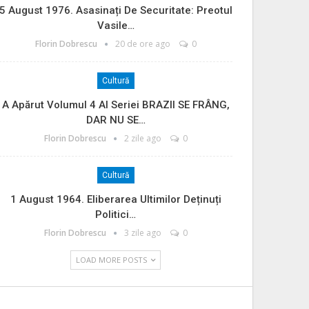
5 August 1976. Asasinați De Securitate: Preotul
Vasile…
Florin Dobrescu
20 de ore ago
0
Cultură
A Apărut Volumul 4 Al Seriei BRAZII SE FRÂNG,
DAR NU SE…
Florin Dobrescu
2 zile ago
0
Cultură
1 August 1964. Eliberarea Ultimilor Deținuți
Politici…
Florin Dobrescu
3 zile ago
0
LOAD MORE POSTS