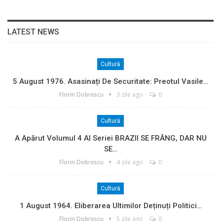
LATEST NEWS
Cultură
5 August 1976. Asasinați De Securitate: Preotul Vasile…
Florin Dobrescu
3 zile ago
0
Cultură
A Apărut Volumul 4 Al Seriei BRAZII SE FRÂNG, DAR NU
SE…
Florin Dobrescu
4 zile ago
0
Cultură
1 August 1964. Eliberarea Ultimilor Deținuți Politici…
Florin Dobrescu
5 zile ago
0