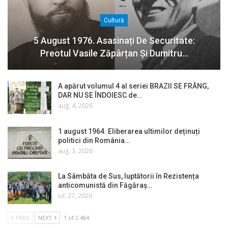
Cultură
5 August 1976. Asasinați De Securitate:
Preotul Vasile Zăpârțan Și Dumitru…
A apărut volumul 4 al seriei BRAZII SE FRÂNG,
DAR NU SE ÎNDOIESC de…
aug. 4, 2026
1 august 1964. Eliberarea ultimilor deținuți
politici din România…
aug. 3, 2026
La Sâmbăta de Sus, luptătorii în Rezistența
anticomunistă din Făgăraș…
iul. 27, 2026
PREV
NEXT
1 of 2.484