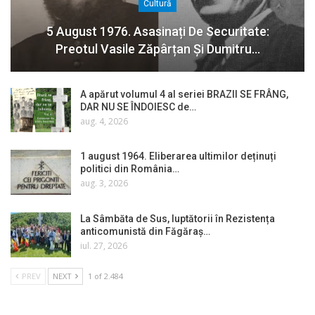
Cultură
5 August 1976. Asasinați De Securitate:
Preotul Vasile Zăpârțan Și Dumitru…
A apărut volumul 4 al seriei BRAZII SE FRÂNG,
DAR NU SE ÎNDOIESC de…
aug. 4, 2026
1 august 1964. Eliberarea ultimilor deținuți
politici din România…
aug. 3, 2026
La Sâmbăta de Sus, luptătorii în Rezistența
anticomunistă din Făgăraș…
iul. 27, 2026
PREV
NEXT
1 of 2.484