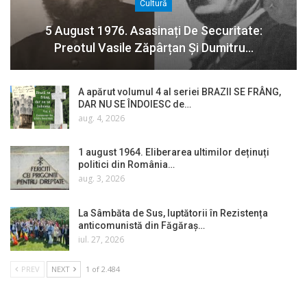
Cultură
5 August 1976. Asasinați De Securitate:
Preotul Vasile Zăpârțan Și Dumitru…
A apărut volumul 4 al seriei BRAZII SE FRÂNG,
DAR NU SE ÎNDOIESC de…
aug. 4, 2026
1 august 1964. Eliberarea ultimilor deținuți
politici din România…
aug. 3, 2026
La Sâmbăta de Sus, luptătorii în Rezistența
anticomunistă din Făgăraș…
iul. 27, 2026
PREV
NEXT
1 of 2.484