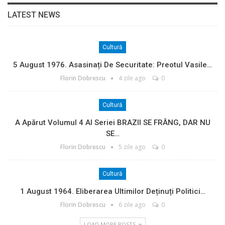
LATEST NEWS
Cultură
5 August 1976. Asasinați De Securitate: Preotul Vasile…
Florin Dobrescu
4 zile ago
0
Cultură
A Apărut Volumul 4 Al Seriei BRAZII SE FRÂNG, DAR NU
SE…
Florin Dobrescu
5 zile ago
0
Cultură
1 August 1964. Eliberarea Ultimilor Deținuți Politici…
Florin Dobrescu
6 zile ago
0
LOAD MORE POSTS