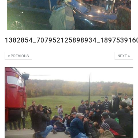
1382854_707952125898934_189753916
PREVIOUS
NEXT