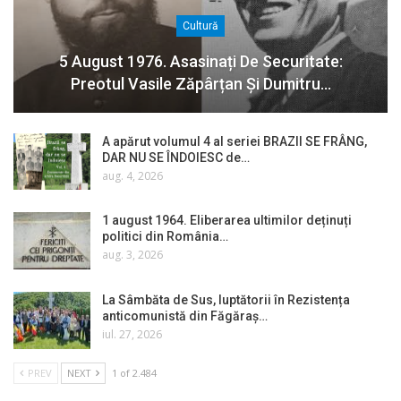
Cultură
5 August 1976. Asasinați De Securitate:
Preotul Vasile Zăpârțan Și Dumitru…
A apărut volumul 4 al seriei BRAZII SE FRÂNG,
DAR NU SE ÎNDOIESC de…
aug. 4, 2026
1 august 1964. Eliberarea ultimilor deținuți
politici din România…
aug. 3, 2026
La Sâmbăta de Sus, luptătorii în Rezistența
anticomunistă din Făgăraș…
iul. 27, 2026
PREV
NEXT
1 of 2.484