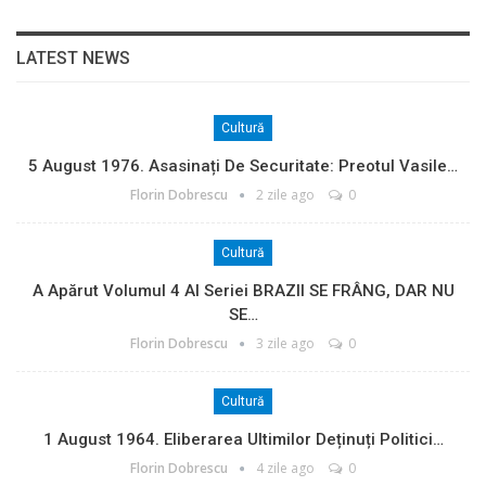
LATEST NEWS
Cultură
5 August 1976. Asasinați De Securitate: Preotul Vasile…
Florin Dobrescu
2 zile ago
0
Cultură
A Apărut Volumul 4 Al Seriei BRAZII SE FRÂNG, DAR NU
SE…
Florin Dobrescu
3 zile ago
0
Cultură
1 August 1964. Eliberarea Ultimilor Deținuți Politici…
Florin Dobrescu
4 zile ago
0