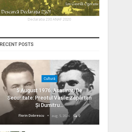
Declaratia 230 ANAF 2020
RECENT POSTS
Cultură
5 August 1976. Asasinați De
Securitate: Preotul Vasile Zăpârțan
Și Dumitru…
Florin Dobrescu
aug. 5, 2026
0