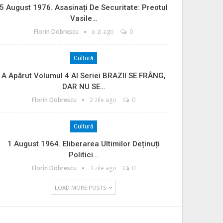
5 August 1976. Asasinați De Securitate: Preotul
Vasile…
Florin Dobrescu
o zi ago
0
Cultură
A Apărut Volumul 4 Al Seriei BRAZII SE FRÂNG,
DAR NU SE…
Florin Dobrescu
2 zile ago
0
Cultură
1 August 1964. Eliberarea Ultimilor Deținuți
Politici…
Florin Dobrescu
3 zile ago
0
LOAD MORE POSTS