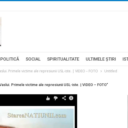
POLITICĂ
SOCIAL
SPIRITUALITATE
ULTIMELE ŞTIRI
IS
lui. Primele victime ale represiunii USL-iste. | VIDEO – FOTO
Untitled
slui. Primele victime ale represiunii USL-iste. | VIDEO – FOTO"