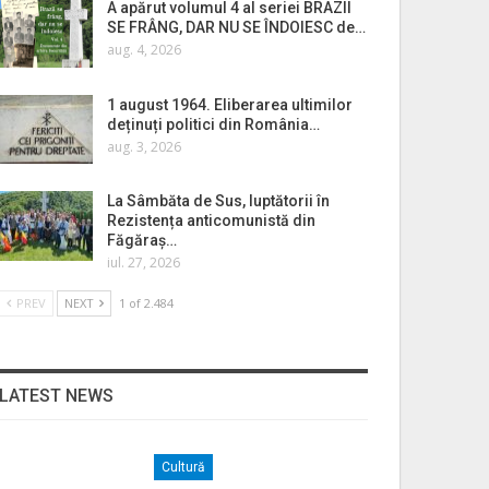
A apărut volumul 4 al seriei BRAZII
SE FRÂNG, DAR NU SE ÎNDOIESC de…
aug. 4, 2026
1 august 1964. Eliberarea ultimilor
deținuți politici din România…
aug. 3, 2026
La Sâmbăta de Sus, luptătorii în
Rezistența anticomunistă din
Făgăraș…
iul. 27, 2026
PREV
NEXT
1 of 2.484
LATEST NEWS
Cultură