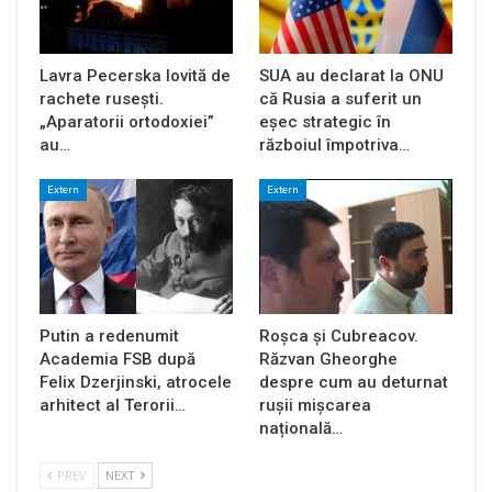
Lavra Pecerska lovită de
SUA au declarat la ONU
rachete rusești.
că Rusia a suferit un
„Aparatorii ortodoxiei”
eșec strategic în
au…
războiul împotriva…
Extern
Extern
Putin a redenumit
Roșca și Cubreacov.
Academia FSB după
Răzvan Gheorghe
Felix Dzerjinski, atrocele
despre cum au deturnat
arhitect al Terorii…
rușii mișcarea
națională…
PREV
NEXT