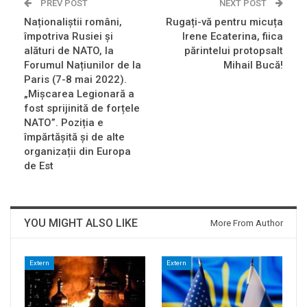
PREV POST
NEXT POST
Naționaliștii români,
Rugați-vă pentru micuța
împotriva Rusiei și
Irene Ecaterina, fiica
alături de NATO, la
părintelui protopsalt
Forumul Națiunilor de la
Mihail Bucă!
Paris (7-8 mai 2022).
„Mișcarea Legionară a
fost sprijinită de forțele
NATO”. Poziția e
împărtășită și de alte
organizații din Europa
de Est
YOU MIGHT ALSO LIKE
More From Author
Extern
Extern