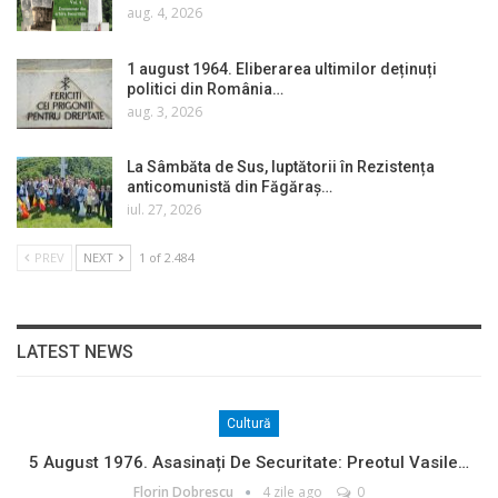
aug. 4, 2026
1 august 1964. Eliberarea ultimilor deținuți
politici din România…
aug. 3, 2026
La Sâmbăta de Sus, luptătorii în Rezistența
anticomunistă din Făgăraș…
iul. 27, 2026
PREV
NEXT
1 of 2.484
LATEST NEWS
Cultură
5 August 1976. Asasinați De Securitate: Preotul Vasile…
Florin Dobrescu
4 zile ago
0