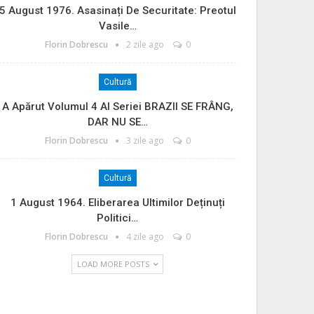
5 August 1976. Asasinați De Securitate: Preotul
Vasile…
Florin Dobrescu
2 zile ago
0
Cultură
A Apărut Volumul 4 Al Seriei BRAZII SE FRÂNG,
DAR NU SE…
Florin Dobrescu
3 zile ago
0
Cultură
1 August 1964. Eliberarea Ultimilor Deținuți
Politici…
Florin Dobrescu
4 zile ago
0
LOAD MORE POSTS