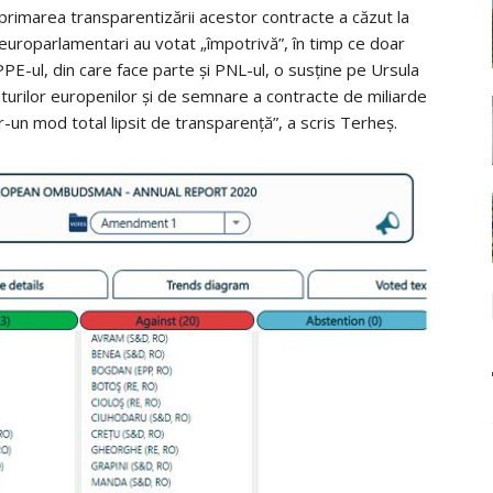
primarea transparentizării acestor contracte a căzut la
europarlamentari au votat „împotrivă”, în timp ce doar
PPE-ul, din care face parte și PNL-ul, o susține pe Ursula
pturilor europenilor și de semnare a contracte de miliarde
r-un mod total lipsit de transparență”, a scris Terheș.