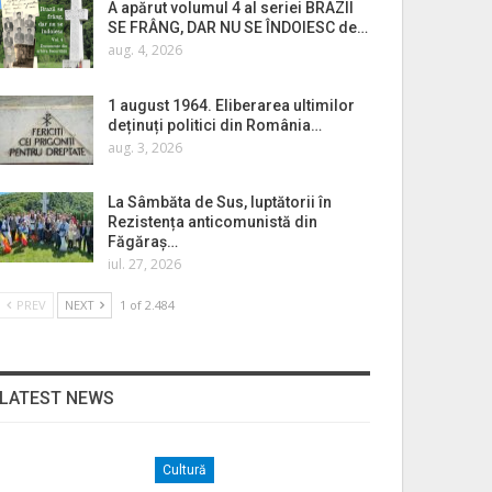
A apărut volumul 4 al seriei BRAZII
SE FRÂNG, DAR NU SE ÎNDOIESC de…
aug. 4, 2026
1 august 1964. Eliberarea ultimilor
deținuți politici din România…
aug. 3, 2026
La Sâmbăta de Sus, luptătorii în
Rezistența anticomunistă din
Făgăraș…
iul. 27, 2026
PREV
NEXT
1 of 2.484
LATEST NEWS
Cultură