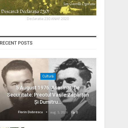
Declaratia 230 ANAF 2020
RECENT POSTS
Cultură
5 August 1976. Asasinați De
Securitate: Preotul Vasile Zăpârțan
Și Dumitru…
Florin Dobrescu
aug. 5, 2026
0