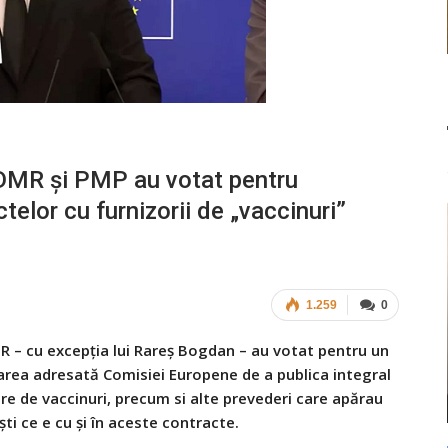
UDMR și PMP au votat pentru
telor cu furnizorii de „vaccinuri”
1.259
0
R – cu excepția lui Rareș Bogdan – au votat pentru un
tarea adresată Comisiei Europene de a publica integral
e de vaccinuri, precum si alte prevederi care apărau
ști ce e cu și în aceste contracte.