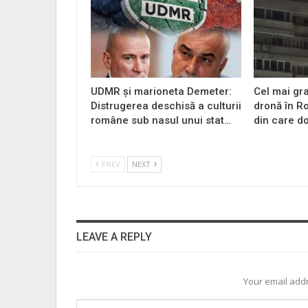
UDMR și marioneta Demeter:
Cel mai gr
Distrugerea deschisă a culturii
dronă în Ro
române sub nasul unui stat…
din care do
PREV
NEXT
LEAVE A REPLY
Your email addr