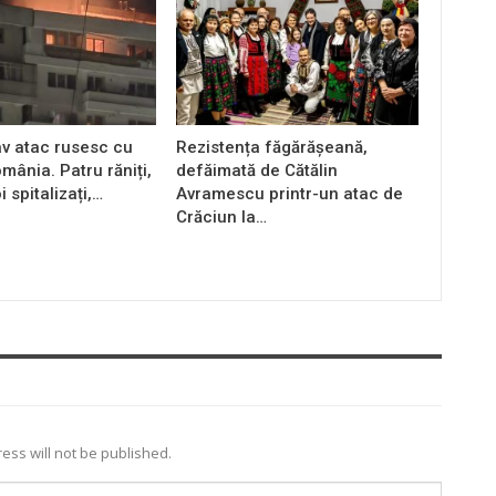
av atac rusesc cu
Rezistența făgărășeană,
mânia. Patru răniți,
defăimată de Cătălin
i spitalizați,…
Avramescu printr-un atac de
Crăciun la…
ess will not be published.