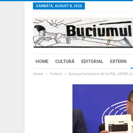
SÂMBĂTĂ, AUGUST 8, 2026
HOME
CULTURĂ
EDITORIAL
EXTERN
Home
Politică
Europarlamentarii de la PNL, UDMR și P