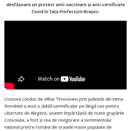
desfășoare un protest anti-vaccinare și anti-certificate
Covid în fața Prefecturii Brașov.
Convoiul condus de Mihai Tîrnoveanu prin județele din inima
României a avut o dublă semnificație: pe lângă cea pentru
Libertate de Alegere, unanim împărtășită de toate grupările
Convoiului, a fost și cea de revigorare a sentimentului
național printre românii din orașele masiv populate de