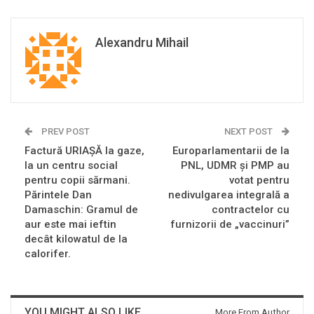
Alexandru Mihail
PREV POST
NEXT POST
Factură URIAȘĂ la gaze,
Europarlamentarii de la
la un centru social
PNL, UDMR și PMP au
pentru copii sărmani.
votat pentru
Părintele Dan
nedivulgarea integrală a
Damaschin: Gramul de
contractelor cu
aur este mai ieftin
furnizorii de „vaccinuri”
decât kilowatul de la
calorifer.
YOU MIGHT ALSO LIKE
More From Author