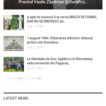
Preotul Vasile Zăpârțan Și Dumitru…
A apărut volumul 4 al seriei BRAZII SE FRÂNG,
DAR NU SE ÎNDOIESC de…
aug. 4, 2026
1 august 1964. Eliberarea ultimilor deținuți
politici din România…
aug. 3, 2026
La Sâmbăta de Sus, luptătorii în Rezistența
anticomunistă din Făgăraș…
iul. 27, 2026
PREV
NEXT
1 of 2.484
LATEST NEWS