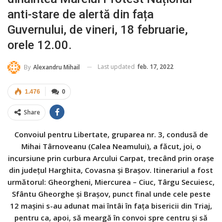
anti-stare de alertă din fața
Guvernului, de vineri, 18 februarie,
orele 12.00.
Last updated
feb. 17, 2022
By
Alexandru Mihail
1.476
0
Share
Convoiul pentru Libertate, gruparea nr. 3, condusă de
Mihai Târnoveanu (Calea Neamului), a făcut, joi, o
incursiune prin curbura Arcului Carpat, trecând prin orașe
din județul Harghita, Covasna și Brașov. Itinerariul a fost
următorul: Gheorgheni, Miercurea – Ciuc, Târgu Secuiesc,
Sfântu Gheorghe și Brașov, punct final unde cele peste
12 mașini s-au adunat mai întâi în fața bisericii din Triaj,
pentru ca, apoi, să meargă în convoi spre centru și să