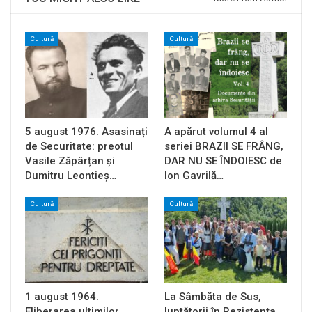
Cultură
Cultură
5 august 1976. Asasinați
A apărut volumul 4 al
de Securitate: preotul
seriei BRAZII SE FRÂNG,
Vasile Zăpârțan și
DAR NU SE ÎNDOIESC de
Dumitru Leontieș…
Ion Gavrilă…
Cultură
Cultură
1 august 1964.
La Sâmbăta de Sus,
Eliberarea ultimilor
luptătorii în Rezistența