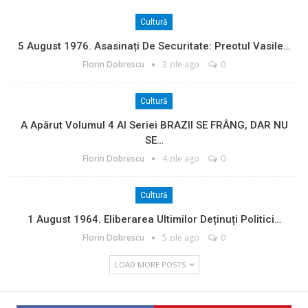
Cultură
5 August 1976. Asasinați De Securitate: Preotul Vasile…
Florin Dobrescu
3 zile ago
0
Cultură
A Apărut Volumul 4 Al Seriei BRAZII SE FRÂNG, DAR NU
SE…
Florin Dobrescu
4 zile ago
0
Cultură
1 August 1964. Eliberarea Ultimilor Deținuți Politici…
Florin Dobrescu
5 zile ago
0
LOAD MORE POSTS