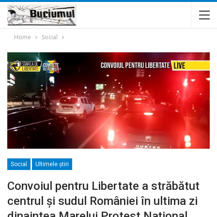
Home
Social
Social
Ultimele ştiri
Convoiul pentru Libertate a străbătut
centrul și sudul României în ultima zi
dinaintea Marelui Protest Național